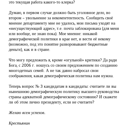
это текущая работа какого-то клерка?
Думаю, в первом случае должно быть уголовное дело, во
втором – увольнение за некомпетентность. Сообщить своё
мнение департаменту мне не удалось, мои письма уходят на
«несуществующий адрес», т.е. почта заблокирована (для меня
или вообще, не знаю пока). Мое мнение: никакой
демографической политики в крае нет, и вести её некому
(возможно, под это понятие разворовывают бюджетные
деньги), как и в стране.
Что могу предложить я, кроме «огульной» критики? Да ради
Бога, с 2006 г. ношусь со своим предложением по созданию
многодетных семей. А не так давно набросал свои
соображения, какая демографическая политика нам нужна.
Теперь вопрос № 3 кандидатам в кандидаты: считаете ли вы
нынешнюю демографическую политику высшего руководства
страны адекватной демографическому состоянию? И скажете
ли об этом лично президенту, если не считаете?
Желаю всем успехов.
Крестьянин