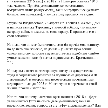
г. (население 2315 тыс.) к 2018 г. в Приморье осталось 1913
тыс. человек. Причём, уменьшение как естественное
(смертность выше рождаемости), так и миграционное (уезжает
больше, чем приезжает), и конца этому процессу не видно.
Будучи во Владивостоке, 23 апреля с.г. я зашёл в «Белый Дом»
и написал записку Тарасенко, в которой собщил, что выхожу
на тропу войны с властью за свою страну. И пригласил его в
свои союзники.
Не знаю, что он мог бы ответить, если бы прочёл мою записку,
но до него она, конечно, не дошла – у нас же куча всяких
«специалистов», которые выучены отвечать подобным «шибко
умным колхозникам» (я всегда подписываюсь: Крестьянин... и
т.д.).
И получил я ответ на электронную почту из департамента
труда и социального развития за подписью её директора Л.Ф.
Лаврентьевой, в котором мне посоветовали прочитать план
мероприятий аж до 2025 г. Много чуши я перечитал в своей
жизни, прочёл и этот план.
Нет, то, что по нему население края, начиная с 2018 г., будет
увеличиваться (хотя на самом деле уменьшается) меня не
впечатлило, возник вопрос: за эту туфту уплачены деньги? Или