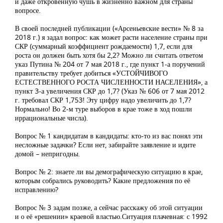
и даже откровенную чушь в жизненно важном для страны
вопросе.
В своей последней публикации («Арсеньевские вести» № 8 за
2018 г.) я задал вопрос: как может расти население страны при
СКР (суммарный коэффициент рождаемости) 1,7, если для
роста он должен быть хотя бы 2,2? Можно ли считать ответом
указ Путина № 204 от 7 мая 2018 г., где пункт 1-а поручений
правительству требует добиться «УСТОЙЧИВОГО
ЕСТЕСТВЕННОГО РОСТА ЧИСЛЕННОСТИ НАСЕЛЕНИЯ», а
пункт 3-а увеличения СКР до 1,7? (Указ № 606 от 7 мая 2012
г. требовал СКР 1,753! Эту цифру надо увеличить до 1,7?
Нормально! Во 2-м туре выборов в крае тоже в ход пошли
иррациональные числа).
Вопрос № 1 кандидатам в кандидаты: кто-то из вас понял эти
несложные задачки? Если нет, забирайте заявление и идите
домой – непригодны.
Вопрос № 2: знаете ли вы демографическую ситуацию в крае,
которым собрались руководить? Какие предложения по её
исправлению?
Вопрос № 3 задам позже, а сейчас расскажу об этой ситуации
и о её «решении» краевой властью.Ситуация плачевная: с 1992