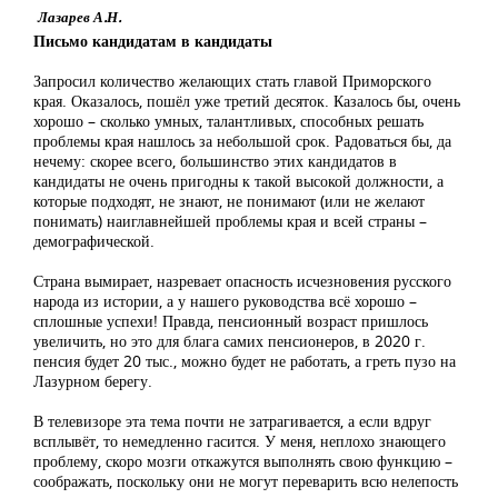
Лазарев А.Н.
Письмо кандидатам в кандидаты
Запросил количество желающих стать главой Приморского
края. Оказалось, пошёл уже третий десяток. Казалось бы, очень
хорошо – сколько умных, талантливых, способных решать
проблемы края нашлось за небольшой срок. Радоваться бы, да
нечему: скорее всего, большинство этих кандидатов в
кандидаты не очень пригодны к такой высокой должности, а
которые подходят, не знают, не понимают (или не желают
понимать) наиглавнейшей проблемы края и всей страны –
демографической.
Страна вымирает, назревает опасность исчезновения русского
народа из истории, а у нашего руководства всё хорошо –
сплошные успехи! Правда, пенсионный возраст пришлось
увеличить, но это для блага самих пенсионеров, в 2020 г.
пенсия будет 20 тыс., можно будет не работать, а греть пузо на
Лазурном берегу.
В телевизоре эта тема почти не затрагивается, а если вдруг
всплывёт, то немедленно гасится. У меня, неплохо знающего
проблему, скоро мозги откажутся выполнять свою функцию –
соображать, поскольку они не могут переварить всю нелепость