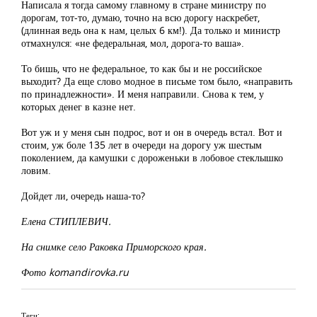
Написала я тогда самому главному в стране министру по
дорогам, тот-то, думаю, точно на всю дорогу наскребет,
(длинная ведь она к нам, целых 6 км!). Да только и министр
отмахнулся: «не федеральная, мол, дорога-то ваша».
То бишь, что не федеральное, то как бы и не российское
выходит? Да еще слово модное в письме том было, «направить
по принадлежности». И меня направили. Снова к тем, у
которых денег в казне нет.
Вот уж и у меня сын подрос, вот и он в очередь встал. Вот и
стоим, уж боле 135 лет в очереди на дорогу уж шестым
поколением, да камушки с дороженьки в лобовое стеклышко
ловим.
Дойдет ли, очередь наша-то?
Елена СТИПЛЕВИЧ.
На снимке село Раковка Приморского края.
Фото komandirovka.ru
Теги: