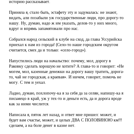
историю рассказывает.
Приняла я, стало быть, эстафету эту и задумалась: не знают,
видать, али позабыли уж государственные люди, про дорогу-то
нашу. Ну, думаю, надо ж им указать, делов-то у них много,
вдруг и впрямь запамятовали про нас.
Собрался народ сельский в клубе на сход, да глава Уссурийска
приехал к нам из города! (Село-то наше городским округом
считается, смех да и только: «село-город»).
Напустились люди на начальство: почему, мол, дорогу в
Раковку сделать хорошую не хотите? А глава-то и говорит: «Не
могем, мол, казенные денежки на дорогу вашу тратить, дорога-
то, чай не городская, а краевая». И ничем, говорит, помочь не
могу. С тем и уехал.
Ладно, думаю, похлопочу-ка я за себя да за селян, напишу-ка я
письмецо в край, уж у тех-то и деньги есть, да и дорога вроде
как за ними числится.
Написала я, пяток лет назад, и ответ мне пришел: может, и
будет вам счастье, может, и целых ДВА С ПОЛОВИНОЮ км!!!
сделаем, а на боле денег в казне нет.