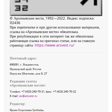
© Арсеньевские вести, 1992—2022. Индекс подписки:
П2436
При перепечатке и при другом использовании материалов,
ссылка на «Арсеньевские вести» обязательна.
При републикации в сети интернет так же обязательна
работающая ссылка на оригинал статьи, или на главную
страницу сайта:
https://www.arsvest.ru/
Почтовый адрес:
690091
, г.
Владивосток
,
Приморский край
,
Россия
.
Переулок Шевченко
, дом 9, 27
Редакция газеты
«
Арсеньевские вести
»:
Телефон:
+7 (423) 240-70-21
, факс:
+7 (423) 240-70-22
E-mail:
av@arsvest.ru
Редактор:
Ирина Георгиевна Гребнёва,