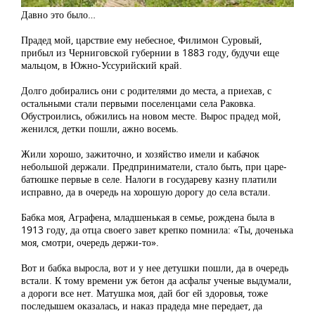
Давно это было…
Прадед мой, царствие ему небесное, Филимон Суровый,
прибыл из Черниговской губернии в 1883 году, будучи еще
мальцом, в Южно-Уссурийский край.
Долго добирались они с родителями до места, а приехав, с
остальными стали первыми поселенцами села Раковка.
Обустроились, обжились на новом месте. Вырос прадед мой,
женился, детки пошли, ажно восемь.
Жили хорошо, зажиточно, и хозяйство имели и кабачок
небольшой держали. Предприниматели, стало быть, при царе-
батюшке первые в селе. Налоги в государеву казну платили
исправно, да в очередь на хорошую дорогу до села встали.
Бабка моя, Аграфена, младшенькая в семье, рождена была в
1913 году, да отца своего завет крепко помнила: «Ты, доченька
моя, смотри, очередь держи-то».
Вот и бабка выросла, вот и у нее детушки пошли, да в очередь
встали. К тому времени уж бетон да асфальт ученые выдумали,
а дороги все нет. Матушка моя, дай бог ей здоровья, тоже
последышем оказалась, и наказ прадеда мне передает, да