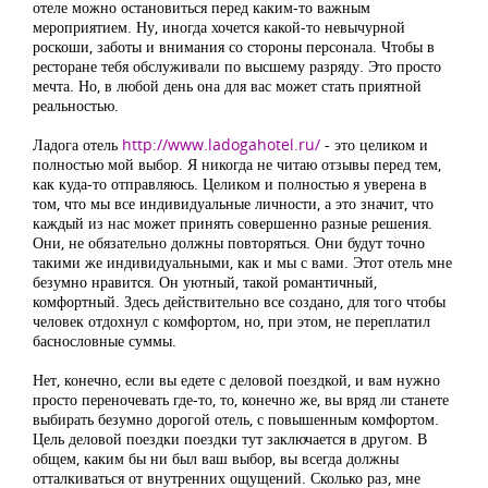
отеле можно остановиться перед каким-то важным
мероприятием. Ну, иногда хочется какой-то невычурной
роскоши, заботы и внимания со стороны персонала. Чтобы в
ресторане тебя обслуживали по высшему разряду. Это просто
мечта. Но, в любой день она для вас может стать приятной
реальностью.
Ладога отель
http://www.ladogahotel.ru/
- это целиком и
полностью мой выбор. Я никогда не читаю отзывы перед тем,
как куда-то отправляюсь. Целиком и полностью я уверена в
том, что мы все индивидуальные личности, а это значит, что
каждый из нас может принять совершенно разные решения.
Они, не обязательно должны повторяться. Они будут точно
такими же индивидуальными, как и мы с вами. Этот отель мне
безумно нравится. Он уютный, такой романтичный,
комфортный. Здесь действительно все создано, для того чтобы
человек отдохнул с комфортом, но, при этом, не переплатил
баснословные суммы.
Нет, конечно, если вы едете с деловой поездкой, и вам нужно
просто переночевать где-то, то, конечно же, вы вряд ли станете
выбирать безумно дорогой отель, с повышенным комфортом.
Цель деловой поездки поездки тут заключается в другом. В
общем, каким бы ни был ваш выбор, вы всегда должны
отталкиваться от внутренних ощущений. Сколько раз, мне