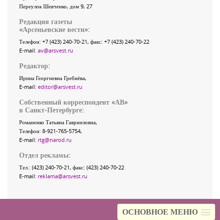
Переулок Шевченко
, дом 9, 27
Редакция газеты
«
Арсеньевские вести
»:
Телефон:
+7 (423) 240-70-21
, факс:
+7 (423) 240-70-22
E-mail:
av@arsvest.ru
Редактор:
Ирина Георгиевна Гребнёва,
E-mail:
editor@arsvest.ru
Собственный корреспондент «АВ»
в Санкт-Петербурге:
Романенко Татьяна Гаврииловна,
Телефон: 8-921-765-5754,
E-mail:
rtg@narod.ru
Отдел рекламы:
Тел.: (423) 240-70-21, факс: (423) 240-70-22
E-mail:
reklama@arsvest.ru
ОСНОВНОЕ МЕНЮ