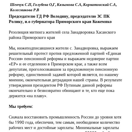
Шевчук С.П, Голубева О,Г, Кязымова С.А, Корнатовский С.А,
Колесникова Р.В
Председателю ГД РФ Володину, председателю ЗС ПК
Ролику, и.о губернатора Приморского края Кожемяко
Резолюция митинга жителей села Занадворовка Хасанского
района Приморского края
Мы, нижеподписавшиеся жители с. Занадворовка, выражаем
решительный протест против предложенной партией «Единая
Россия» пенсионной реформы и выражаем недоверие партии
«ЕР» и ее отделению в Приморском крае, а также всем
депутатам, проголосовавшим за предложенную пенсионную
реформу, единственной задачей которой является, по нашему
мнению, окончательная деградация нашей страны. В результате
утверждения президентом РФ Путиным данной реформы
окончательно и безвозвратно обнищают и те, кто еще пока
держится «на плаву».
Мы требуем:
Сначала восстановить промышленность России до уровня хотя
бы 1990 года, обеспечив, тем самым, необходимое количество
рабочих мест и достойные зарплаты. Минимальные зарплаты