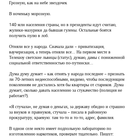
Грозную, как на небе звездочек
В ноченьку морозную.
140 млн населения страны, но в президенты идут считаю,
жулики-мазурики да бывшая гулены. Остальные боятся
получить пулю в лоб.
Отняли все у народа. Сначала дали – приватизация,
ваучеризация, а теперь отняли все... На первом месте в
Телешоу светские львицы (статус), думаю, дамы с пониженной
социальной ответственностью по-путински...
Дума думу думает – как отнять у народа последнее – признать
ли 70-летних недееспособными, видимо, чтобы последующим
поколениям не достались хотя бы квартиры от стариков. Дума
думает, сколько давать населению за стукачество (полиция не
работает?).
«Я стучала», не думая о деньгах, за державу обидно и страшно
за внуков и правнуков, стучала – писала в районную
прокуратуру, краевую: там то-то и то-то, адрес, фамилия.
В однои селе некто имеет подпольную лабораторию по
изготовлению наркотиков, проверьте тщательно. Пишут: