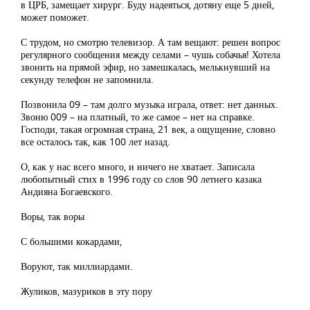
в ЦРБ, замещает хирург. Буду надеяться, дотяну еще 5 дней,
может поможет.
С трудом, но смотрю телевизор. А там вещают: решен вопрос
регулярного сообщения между селами – чушь собачья! Хотела
звонить на прямой эфир, но замешкалась, мелькнувший на
секунду телефон не запомнила.
Позвонила 09 – там долго музыка играла, ответ: нет данных.
Звоню 009 – на платный, то же самое – нет на справке.
Господи, такая огромная страна, 21 век, а ощущение, словно
все осталось так, как 100 лет назад.
О, как у нас всего много, и ничего не хватает. Записала
любопытный стих в 1996 году со слов 90 летнего казака
Андияна Богаевского.
Воры, так воры
С большими кокардами,
Воруют, так миллиардами.
Жуликов, мазуриков в эту пору