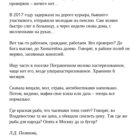
проверяли – ничего нет...
В 2017 году задержали на дороге курьера, бывшего
участкового, отправили молодым на пенсию. Сам хозяин
быстро слег в больницу, а через неделю снова дома, с
миллионами на руках...
Вот так-то работаем, граждане, работаем. Кто проверит? До
Бога высоко, до Хинштейна далеко. Говорят, в районе полей не
меряно, засеянных коноплей.
Ищу часто в поселке Пограничном молоко пастеризованное,
чаще нет его, везде ультрапастеризованное. Хранение 6
месяцев.
Сначала вещали, мол, отрава, антибиотиками напичкано.
Потом, видимо, мафия свое взяла или дала – теперь все
нормально.
Где красная рыба, что тысячами тонн гнеёт? Говорят, во
Владивостоке та же цена, а обещали снизить цену. Так где же
рыба для народа? Опять в Москву да за бугор?
Л.Д. Полякова,