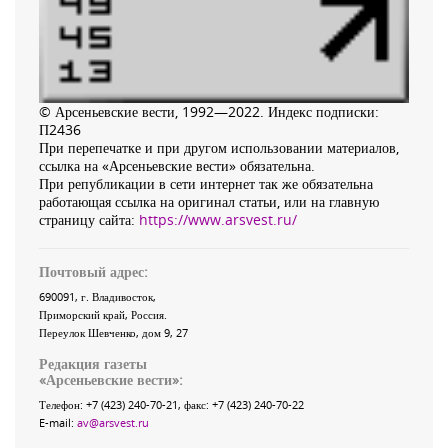
© Арсеньевские вести, 1992—2022. Индекс подписки:
П2436
При перепечатке и при другом использовании материалов,
ссылка на «Арсеньевские вести» обязательна.
При републикации в сети интернет так же обязательна
работающая ссылка на оригинал статьи, или на главную
страницу сайта:
https://www.arsvest.ru/
Почтовый адрес:
690091
, г.
Владивосток
,
Приморский край
,
Россия
.
Переулок Шевченко
, дом 9, 27
Редакция газеты
«
Арсеньевские вести
»:
Телефон:
+7 (423) 240-70-21
, факс:
+7 (423) 240-70-22
E-mail:
av@arsvest.ru