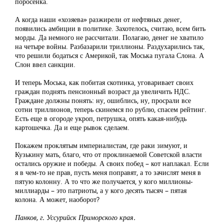
поросенка.
А когда наши «хозяева» разжирели от нефтяных денег,
появились амбиции в политике. Захотелось, считаю, всем бить
морды. Да немного не рассчитали. Полагаю, денег не хватило
на четыре войны. Разбазарили триллионы. Раздухарились так,
что решили бодаться с Америкой, так Моська пугала Слона. А
Слон ввел санкции.
И теперь Моська, как побитая скотинка, уговаривает своих
граждан поднять пенсионный возраст да увеличить НДС.
Граждане должны понять: ну, ошиблись, ну, просрали все
сотни триллионов, теперь скинемся по рублю, спасем рейтинг.
Есть еще в огороде укроп, петрушка, опять какая-нибудь
картошечка. Да и еще рывок сделаем.
Покажем проклятым империалистам, где раки зимуют, и
Кузькину мать, благо, что от проклинаемой Советской власти
остались оружие и победы. А своих побед – кот наплакал. Если
я в чем-то не прав, пусть меня поправят, а то зачислят меня в
пятую колонну. А то что же получается, у кого миллионы-
миллиарды – это патриоты, а у кого десять тысяч – пятая
колона. А может, наоборот?
Панков, г. Уссурийск Приморского края.