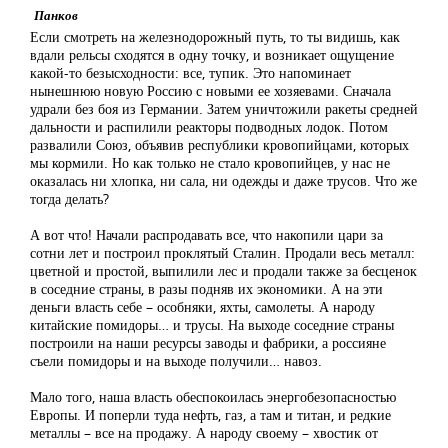
Панков
Если смотреть на железнодорожный путь, то ты видишь, как
вдали рельсы сходятся в одну точку, и возникает ощущение
какой-то безысходности: все, тупик. Это напоминает
нынешнюю новую Россию с новыми ее хозяевами. Сначала
удрали без боя из Германии. Затем уничтожили ракеты средней
дальности и распилили реакторы подводных лодок. Потом
развалили Союз, объявив республики кровопийцами, которых
мы кормили. Но как только не стало кровопийцев, у нас не
оказалась ни хлопка, ни сала, ни одежды и даже трусов. Что же
тогда делать?
А вот что! Начали распродавать все, что накопили цари за
сотни лет и построил проклятый Сталин. Продали весь металл:
цветной и простой, выпилили лес и продали также за бесценок
в соседние страны, в разы подняв их экономики. А на эти
деньги власть себе – особняки, яхты, самолеты. А народу
китайские помидоры… и трусы. На выходе соседние страны
построили на наши ресурсы заводы и фабрики, а россияне
съели помидоры и на выходе получили… навоз.
Мало того, наша власть обеспокоилась энергобезопасностью
Европы. И поперли туда нефть, газ, а там и титан, и редкие
металлы – все на продажу. А народу своему – хвостик от