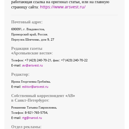
работающая ссылка на оригинал статьи, или на главную
страницу сайта:
https://www.arsvest.ru/
Почтовый адрес:
690091
, г.
Владивосток
,
Приморский край
,
Россия
.
Переулок Шевченко
, дом 9, 27
Редакция газеты
«
Арсеньевские вести
»:
Телефон:
+7 (423) 240-70-21
, факс:
+7 (423) 240-70-22
E-mail:
av@arsvest.ru
Редактор:
Ирина Георгиевна Гребнёва,
E-mail:
editor@arsvest.ru
Собственный корреспондент «АВ»
в Санкт-Петербурге:
Романенко Татьяна Гаврииловна,
Телефон: 8-921-765-5754,
E-mail:
rtg@narod.ru
Отдел рекламы: