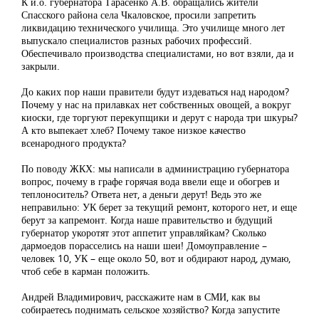
К и.о. губернатора Тарасенко А.В. обращались жители
Спасского района села Чкаловское, просили запретить
ликвидацию технического училища. Это училище много лет
выпускало специалистов разных рабочих профессий.
Обеспечивало производства специалистами, но вот взяли, да и
закрыли.
До каких пор наши правители будут издеваться над народом?
Почему у нас на прилавках нет собственных овощей, а вокруг
киоски, где торгуют перекупщики и дерут с народа три шкуры?
А кто выпекает хлеб? Почему такое низкое качество
всенародного продукта?
По поводу ЖКХ: мы написали в администрацию губернатора
вопрос, почему в графе горячая вода ввели еще и обогрев и
теплоноситель? Ответа нет, а деньги дерут! Ведь это же
неправильно: УК берет за текущий ремонт, которого нет, и еще
берут за капремонт. Когда наше правительство и будущий
губернатор укоротят этот аппетит управляйкам? Сколько
дармоедов порасселись на наши шеи! Домоуправление –
человек 10, УК – еще около 50, вот и обдирают народ, думаю,
чтоб себе в карман положить.
Андрей Владимирович, расскажите нам в СМИ, как вы
собираетесь поднимать сельское хозяйство? Когда запустите