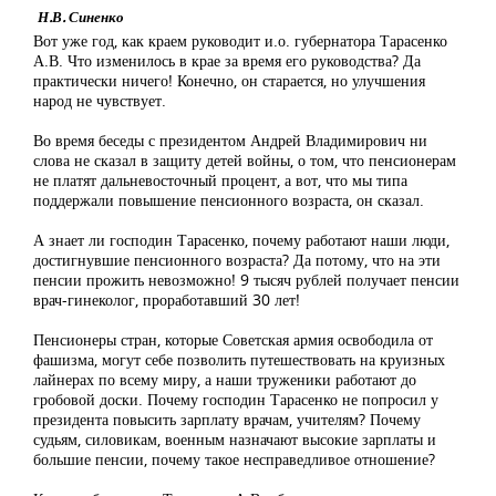
Н.В. Синенко
Вот уже год, как краем руководит и.о. губернатора Тарасенко
А.В. Что изменилось в крае за время его руководства? Да
практически ничего! Конечно, он старается, но улучшения
народ не чувствует.
Во время беседы с президентом Андрей Владимирович ни
слова не сказал в защиту детей войны, о том, что пенсионерам
не платят дальневосточный процент, а вот, что мы типа
поддержали повышение пенсионного возраста, он сказал.
А знает ли господин Тарасенко, почему работают наши люди,
достигнувшие пенсионного возраста? Да потому, что на эти
пенсии прожить невозможно! 9 тысяч рублей получает пенсии
врач-гинеколог, проработавший 30 лет!
Пенсионеры стран, которые Советская армия освободила от
фашизма, могут себе позволить путешествовать на круизных
лайнерах по всему миру, а наши труженики работают до
гробовой доски. Почему господин Тарасенко не попросил у
президента повысить зарплату врачам, учителям? Почему
судьям, силовикам, военным назначают высокие зарплаты и
большие пенсии, почему такое несправедливое отношение?