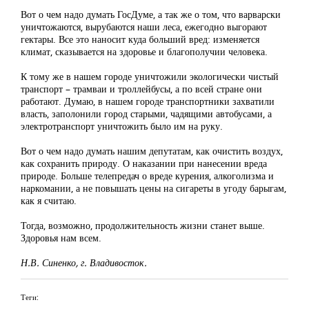
Вот о чем надо думать ГосДуме, а так же о том, что варварски
уничтожаются, вырубаются наши леса, ежегодно выгорают
гектары. Все это наносит куда больший вред: изменяется
климат, сказывается на здоровье и благополучии человека.
К тому же в нашем городе уничтожили экологически чистый
транспорт – трамваи и троллейбусы, а по всей стране они
работают. Думаю, в нашем городе транспортники захватили
власть, заполонили город старыми, чадящими автобусами, а
электротранспорт уничтожить было им на руку.
Вот о чем надо думать нашим депутатам, как очистить воздух,
как сохранить природу. О наказании при нанесении вреда
природе. Больше телепредач о вреде курения, алкоголизма и
наркомании, а не повышать цены на сигареты в угоду барыгам,
как я считаю.
Тогда, возможно, продолжительность жизни станет выше.
Здоровья нам всем.
Н.В. Синенко, г. Владивосток.
Теги: