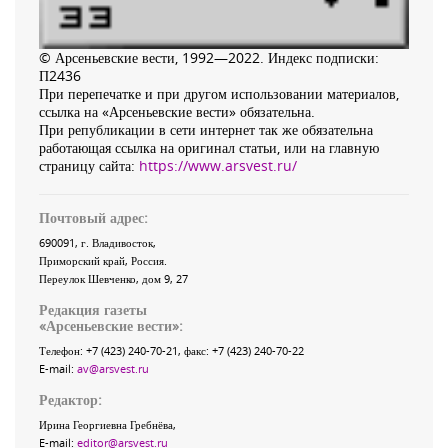
© Арсеньевские вести, 1992—2022. Индекс подписки:
П2436
При перепечатке и при другом использовании материалов,
ссылка на «Арсеньевские вести» обязательна.
При републикации в сети интернет так же обязательна
работающая ссылка на оригинал статьи, или на главную
страницу сайта:
https://www.arsvest.ru/
Почтовый адрес:
690091
, г.
Владивосток
,
Приморский край
,
Россия
.
Переулок Шевченко
, дом 9, 27
Редакция газеты
«
Арсеньевские вести
»:
Телефон:
+7 (423) 240-70-21
, факс:
+7 (423) 240-70-22
E-mail:
av@arsvest.ru
Редактор:
Ирина Георгиевна Гребнёва,
E-mail:
editor@arsvest.ru