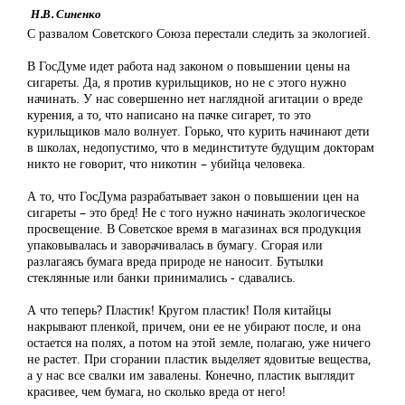
Н.В. Синенко
С развалом Советского Союза перестали следить за экологией.
В ГосДуме идет работа над законом о повышении цены на
сигареты. Да, я против курильщиков, но не с этого нужно
начинать. У нас совершенно нет наглядной агитации о вреде
курения, а то, что написано на пачке сигарет, то это
курильщиков мало волнует. Горько, что курить начинают дети
в школах, недопустимо, что в мединституте будущим докторам
никто не говорит, что никотин – убийца человека.
А то, что ГосДума разрабатывает закон о повышении цен на
сигареты – это бред! Не с того нужно начинать экологическое
просвещение. В Советское время в магазинах вся продукция
упаковывалась и заворачивалась в бумагу. Сгорая или
разлагаясь бумага вреда природе не наносит. Бутылки
стеклянные или банки принимались - сдавались.
А что теперь? Пластик! Кругом пластик! Поля китайцы
накрывают пленкой, причем, они ее не убирают после, и она
остается на полях, а потом на этой земле, полагаю, уже ничего
не растет. При сгорании пластик выделяет ядовитые вещества,
а у нас все свалки им завалены. Конечно, пластик выглядит
красивее, чем бумага, но сколько вреда от него!