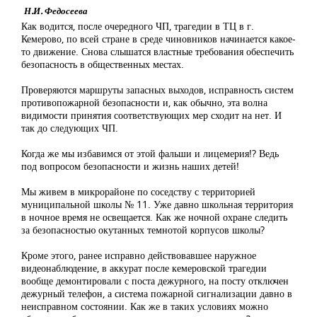
Н.И. Федосеева
Как водится, после очередного ЧП, трагедии в ТЦ в г.
Кемерово, по всей стране в среде чиновников начинается какое-
то движение. Снова слышатся властные требования обеспечить
безопасность в общественных местах.
Проверяются маршруты запасных выходов, исправность систем
противопожарной безопасности и, как обычно, эта волна
видимости принятия соответствующих мер сходит на нет. И
так до следующих ЧП.
Когда же мы избавимся от этой фальши и лицемерия!? Ведь
под вопросом безопасности и жизнь наших детей!
Мы живем в микрорайоне по соседству с территорией
муниципальной школы № 11. Уже давно школьная территория
в ночное время не освещается. Как же ночной охране следить
за безопасностью окутанных темнотой корпусов школы?
Кроме этого, ранее исправно действовавшее наружное
видеонаблюдение, в аккурат после кемеровской трагедии
вообще демонтировали с поста дежурного, на посту отключен
дежурный телефон, а система пожарной сигнализации давно в
неисправном состоянии. Как же в таких условиях можно