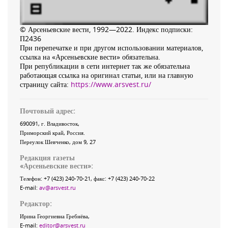
© Арсеньевские вести, 1992—2022. Индекс подписки:
П2436
При перепечатке и при другом использовании материалов,
ссылка на «Арсеньевские вести» обязательна.
При републикации в сети интернет так же обязательна
работающая ссылка на оригинал статьи, или на главную
страницу сайта:
https://www.arsvest.ru/
Почтовый адрес:
690091
, г.
Владивосток
,
Приморский край
,
Россия
.
Переулок Шевченко
, дом 9, 27
Редакция газеты
«
Арсеньевские вести
»:
Телефон:
+7 (423) 240-70-21
, факс:
+7 (423) 240-70-22
E-mail:
av@arsvest.ru
Редактор:
Ирина Георгиевна Гребнёва,
E-mail:
editor@arsvest.ru