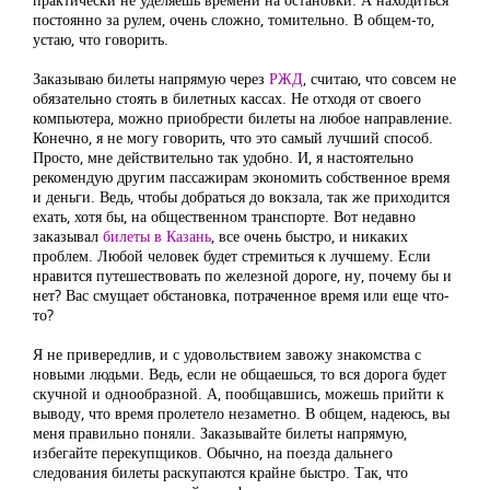
постоянно за рулем, очень сложно, томительно. В общем-то,
устаю, что говорить.
Заказываю билеты напрямую через
РЖД
, считаю, что совсем не
обязательно стоять в билетных кассах. Не отходя от своего
компьютера, можно приобрести билеты на любое направление.
Конечно, я не могу говорить, что это самый лучший способ.
Просто, мне действительно так удобно. И, я настоятельно
рекомендую другим пассажирам экономить собственное время
и деньги. Ведь, чтобы добраться до вокзала, так же приходится
ехать, хотя бы, на общественном транспорте. Вот недавно
заказывал
билеты в Казань
, все очень быстро, и никаких
проблем. Любой человек будет стремиться к лучшему. Если
нравится путешествовать по железной дороге, ну, почему бы и
нет? Вас смущает обстановка, потраченное время или еще что-
то?
Я не привередлив, и с удовольствием завожу знакомства с
новыми людьми. Ведь, если не общаешься, то вся дорога будет
скучной и однообразной. А, пообщавшись, можешь прийти к
выводу, что время пролетело незаметно. В общем, надеюсь, вы
меня правильно поняли. Заказывайте билеты напрямую,
избегайте перекупщиков. Обычно, на поезда дальнего
следования билеты раскупаются крайне быстро. Так, что