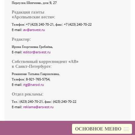
Переулок Шевченко
, дом 9, 27
Редакция газеты
«
Арсеньевские вести
»:
Телефон:
+7 (423) 240-70-21
, факс:
+7 (423) 240-70-22
E-mail:
av@arsvest.ru
Редактор:
Ирина Георгиевна Гребнёва,
E-mail:
editor@arsvest.ru
Собственный корреспондент «АВ»
в Санкт-Петербурге:
Романенко Татьяна Гаврииловна,
Телефон: 8-921-765-5754,
E-mail:
rtg@narod.ru
Отдел рекламы:
Тел.: (423) 240-70-21, факс: (423) 240-70-22
E-mail:
reklama@arsvest.ru
ОСНОВНОЕ МЕНЮ