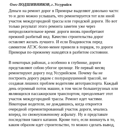
Олег ПОДШИВНИКОВ, г. Уссурийск
Деньги на ремонт дорог в Приморье выделяют довольно часто:
то и дело можно услышать, что ремонтируется тот или иной
участок междугородной трассы или городской дороги. Но вот
только результат этого ремонта заметен уже через
непродолжительное время: дороги вновь приобретают
прежний разбитый вид. Качество строительства дорог
оставляет желать лучшего. И если Владивосток перед
саммитом АТЭС более-менее привели в порядок, то дороги
Приморья по-прежнему находятся в разбитом состоянии.
В некоторых районах, а особенно в глубинке, дороги
представляют собою убогое зрелище. Не первый месяц
ремонтируют дорогу под Уссурийском. Почему бы не
построить дорогу рядом с полуразрушенной трассой, не
создавая лишних проблем водителям автотранспорта. Каждый
день огромный поток машин, в том числе большегрузных или
являющихся пассажирским транспортом, преодолевает этот
участок междугородней трассы. Ремонт идет частями.
Некоторые водители, не дождавшись, когда откроется
очередной отремонтированный участок дороги, мчались
вперед, по свежеуложенному асфальту. Ну и представьте
последствия такого катания. Кроме того, если вникнуть в то,
каким образом идет строительство, то можно сделать вывод,