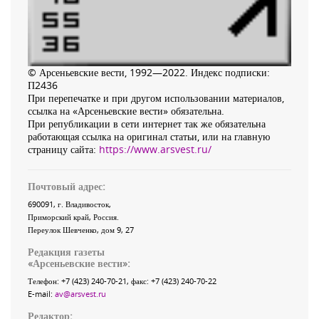
© Арсеньевские вести, 1992—2022. Индекс подписки:
П2436
При перепечатке и при другом использовании материалов,
ссылка на «Арсеньевские вести» обязательна.
При републикации в сети интернет так же обязательна
работающая ссылка на оригинал статьи, или на главную
страницу сайта:
https://www.arsvest.ru/
Почтовый адрес:
690091
, г.
Владивосток
,
Приморский край
,
Россия
.
Переулок Шевченко
, дом 9, 27
Редакция газеты
«
Арсеньевские вести
»:
Телефон:
+7 (423) 240-70-21
, факс:
+7 (423) 240-70-22
E-mail:
av@arsvest.ru
Редактор: