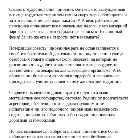
С какого мудрствования чиновник считает, что вынужденный
все еще трудиться старик тем самым сверх меры обогащается и
за это излишество его надо наказать?! А ведь работающий
пенсионер оплачивает все положенные налоги, с его мизерной
зарплаты высчитываются социальные взносы в Пенсионный
фонд! За что же его на старости лет наказывать?
Потерявшая совесть чиновничья рать не останавливается в
своей изобретательной деятельности по опустошению уже до
безобразия тощего стариковского бюджета, на который не
разгонишься: скудное питание становится еще скуднее, не
хватает денег на лекарства для слабеющего организма. А об
обновлении более чем скромного гардероба и говорить не
приходится, с учетом ставшей к тому же платной медицины.
Старшее поколение подняло страну из руин, создало
могущественное государство, отстояло Родину от посягательств
агрессоров, обеспечило ныне здравствующим и не
испытавшим ничего подобного чиновникам возможность
сидеть в шикарных кабинетах и бесстыдно пользоваться
дорогими автомобилями.
Но, как оказывается, изобретательный чиновник все более
набивает руку для создания именно своего безбедного