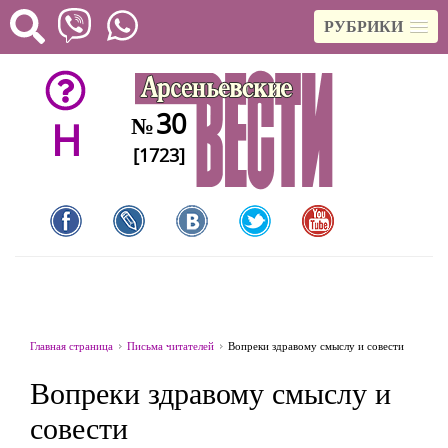
РУБРИКИ
30
№
H
[1723]
Главная страница
Письма читателей
Вопреки здравому смыслу и совести
Вопреки здравому смыслу и
совести