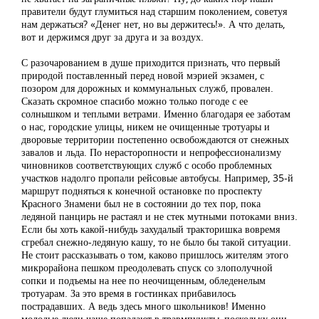
правители будут глумиться над старшим поколением, советуя
нам держаться? «Денег нет, но вы держитесь!». А что делать,
вот и держимся друг за друга и за воздух.
С разочарованием в душе приходится признать, что первый
природой поставленный перед новой мэрией экзамен, с
позором для дорожных и коммунальных служб, провален.
Сказать скромное спасибо можно только погоде с ее
солнышком и теплыми ветрами. Именно благодаря ее заботам
о нас, городские улицы, никем не очищенные тротуары и
дворовые территории постепенно освобождаются от снежных
завалов и льда. По нерасторопности и непрофессионализму
чиновников соответствующих служб с особо проблемных
участков надолго пропали рейсовые автобусы. Например, 35-й
маршрут подняться к конечной остановке по проспекту
Красного Знамени был не в состоянии до тех пор, пока
ледяной панцирь не растаял и не стек мутными потоками вниз.
Если бы хоть какой-нибудь захудалый тракторишка вовремя
сгребал снежно-ледяную кашу, то не было бы такой ситуации.
Не стоит рассказывать о том, каково пришлось жителям этого
микрорайона пешком преодолевать спуск со злополучной
сопки и подъемы на нее по неочищенным, обледенелым
тротуарам. За это время в гостинках прибавилось
пострадавших. А ведь здесь много школьников! Именно
молодые люди чаще попадают в травмпункты, поскольку они