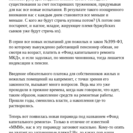
существования за счет постаревших тружеников, придумывая
для нас все новые испытания. В результате такого изощренного
внимания нас с каждым днем становится все меньше и
меньше. С кого же будут стричь купоны потом? (А потом они
постареют, и наглое, младое, жирующее племя буржуйских
сынков уже будут стричь их).
В серии все новых испытаний для пожилых и закон №399-ФЗ,
по которому вынужденно работающий пенсионер обязан, не
смотря на возраст, платить в «Фонд капитального ремонта
МКД», и если задолжал, по мнению чиновника, тогда лишается
индексации к пенсии.
Введение обязательного платежа для собственников жилых и
нежилых помещений на капремонт, с точки зрения его
законности, вызывает много вопросов. Ведь мы это уже
проходили в прежние времена, когда нам говорили, что идет,
таким образом, накопление средств на ремонтные работы.
Прошли годы, сменились власти, а накопления где-то
растворились.
Теперь вот появилась новая пирамида под названием «Фонд
капитального ремонта». Только в отличие от известной
«МММ», нас в эту пирамиду загоняют насильно. Кому-то опять
не хватает на заграничные пляжи? Ну, до каких пор наши