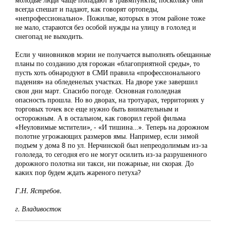
всегда спешат и падают, как говорят ортопеды,
«непрофессионально». Пожилые, которых в этом районе тоже
не мало, стараются без особой нужды на улицу в гололед и
снегопад не выходить.
Если у чиновников мэрии не получается выполнять обещанные
планы по созданию для горожан «благоприятной среды», то
пусть хоть обнародуют в СМИ правила «профессионального
падения» на обледенелых участках. На дворе уже завершил
свои дни март. Спасибо погоде. Основная гололедная
опасность прошла. Но во дворах, на тротуарах, территориях у
торговых точек все еще нужно быть внимательным и
осторожным. А в остальном, как говорил герой фильма
«Неуловимые мстители», - «И тишина…». Теперь на дорожном
полотне угрожающих размеров ямы. Например, если зимой
подъем у дома 8 по ул. Нерчинской был непреодолимым из-за
гололеда, то сегодня его не могут осилить из-за разрушенного
дорожного полотна ни такси, ни пожарные, ни скорая. До
каких пор будем ждать жареного петуха?
Г.Н. Ястребов.
г. Владивосток