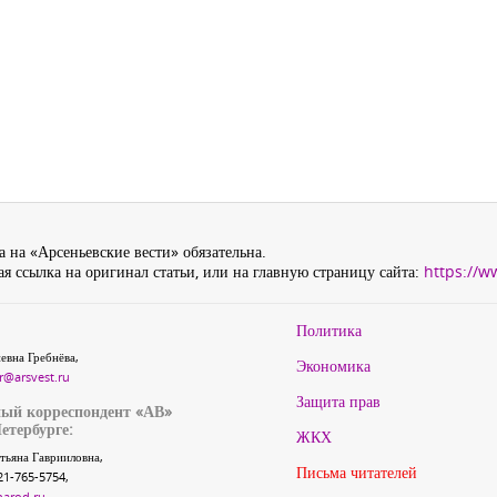
 на «Арсеньевские вести» обязательна.
я ссылка на оригинал статьи, или на главную страницу сайта:
https://w
Политика
евна Гребнёва,
Экономика
r@arsvest.ru
Защита прав
ый корреспондент «АВ»
етербурге:
ЖКХ
тьяна Гаврииловна,
Письма читателей
21-765-5754,
narod.ru