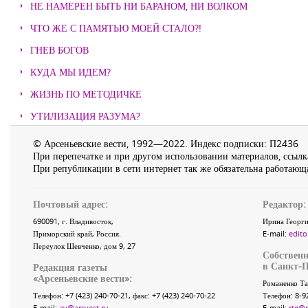
НЕ НАМЕРЕН БЫТЬ НИ БАРАНОМ, НИ ВОЛКОМ
ЧТО ЖЕ С ПАМЯТЬЮ МОЕЙ СТАЛО?!
ГНЕВ БОГОВ
КУДА МЫ ИДЕМ?
ЖИЗНЬ ПО МЕТОДИЧКЕ
УТИЛИЗАЦИЯ РАЗУМА?
© Арсеньевские вести, 1992—2022. Индекс подписки: П2436
При перепечатке и при другом использовании материалов, ссылка
При републикации в сети интернет так же обязательна работающа
Почтовый адрес:
Редактор:
690091
, г.
Владивосток
,
Ирина Георги
Приморский край
,
Россия
.
E-mail:
edito
Переулок Шевченко
, дом 9, 27
Собственн
в Санкт-П
Редакция газеты
«
Арсеньевские вести
»:
Романенко Та
Телефон:
+7 (423) 240-70-21
, факс:
+7 (423) 240-70-22
Телефон: 8-9
E-mail:
av@arsvest.ru
E-mail:
rtg@