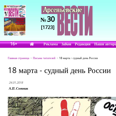
30
№
[1723]
16+
Реклама
ЗаКон
Редакция
Наши автор
Главная страница
Письма читателей
18 марта - судный день России
18 марта - судный день России
24.01.2018
А.П. Сотник