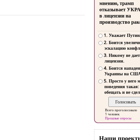
мнению, трамп
отказывает УКР
в лицензии на
производство рак
1. Уважает Путин
2. Боится увелич
эскалацию конфл
3. Никому не дает
лицензии.
4. Боится нападе
Украины на СШ
5. Просто у него 
поведения такая:
обещать и не сдел
Всего проголосовало
1 человек
Прошлые опросы
Наши проект