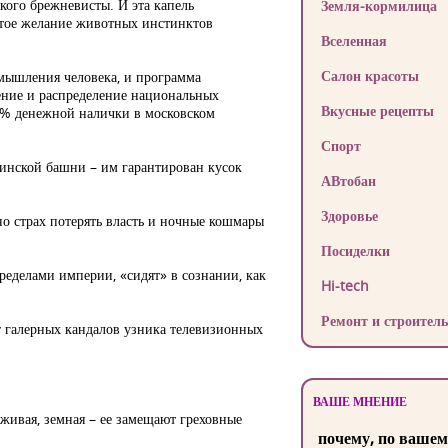
кого брежневисты. И эта капель
Земля-кормилица
ртое желание животных инстинктов
Вселенная
Салон красоты
мышления человека, и программа
ение и распределение национальных
Вкусные рецепты
0% денежной налички в московском
Спорт
инской башни – им гарантирован кусок
АВтобан
Здоровье
но страх потерять власть и ночные кошмары
Посиделки
ределами империи, «сидят» в сознании, как
Hi-tech
Ремонт и строитель
т галерных кандалов узника телевизионных
ВАШЕ МНЕНИЕ
 живая, земная – ее замещают греховные
почему, по вашем