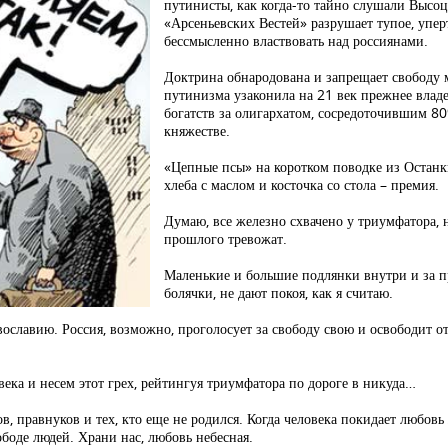
путинисты, как когда-то тайно слушали Высоц
«Арсеньевских Вестей» разрушает тупое, упе
бессмысленно властвовать над россиянами.
Доктрина обнародована и запрещает свободу 
путинизма узаконила на 21 век прежнее влад
богатств за олигархатом, сосредоточившим 8
княжестве.
«Цепные псы» на коротком поводке из Останк
хлеба с маслом и косточка со стола – премия.
Думаю, все железно схвачено у триумфатора, 
прошлого тревожат.
Маленькие и большие подлянки внутри и за п
болячки, не дают покоя, как я считаю.
ославию. Россия, возможно, проголосует за свободу свою и освободит о
ека и несем этот грех, рейтингуя триумфатора по дороге в никуда…
в, правнуков и тех, кто еще не родился. Когда человека покидает любовь
боде людей. Храни нас, любовь небесная.