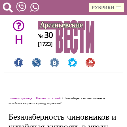
РУБРИКИ
30
№
H
[1723]
Главная страница
Письма читателей
Безалаберность чиновников и
китайская хитрость в угоду едроссам?
Безалаберность чиновников и
китайская хитрость в угоду