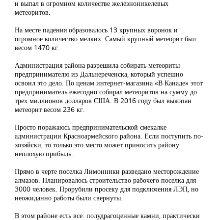
и выпал в огромном количестве железноникелевых
метеоритов.
На месте падения образовалось 13 крупных воронок и
огромное количество мелких. Самый крупный метеорит был
весом 1470 кг.
Администрация района разрешила собирать метеориты
предпринимателю из Дальнереченска, который успешно
освоил это дело. По ценам интернет-магазина «В Канаде» этот
предприниматель ежегодно собирал метеоритов на сумму до
трех миллионов долларов США. В 2016 году был выкопан
метеорит весом 236 кг.
Просто поражаюсь предпринимательской смекалке
администрации Красноармейского района. Если поступить по-
хозяйски, то только это место может приносить району
неплохую прибыль.
Прямо в черте поселка Лимонники разведано месторождение
алмазов. Планировалось строительство рабочего поселка для
3000 человек. Прорубили просеку для подключения ЛЭП, но
неожиданно работы были свернуты.
В этом районе есть все: полудрагоценные камни, практически