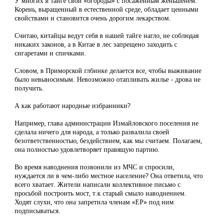
У многих в тайге свои «огороды» с посаженным женьшенем.
Корень, выращенный в естественной среде, обладает ценными
свойствами и становится очень дорогим лекарством.
Считаю, китайцы ведут себя в нашей тайге нагло, не соблюдая
никаких законов, а в Китае в лес запрещено заходить с
сигаретами и спичками.
Словом, в Приморской глбинке делается все, чтобы выживание
было невыносимым. Невозможно отапливать жилье - дрова не
получить.
А как работают народные избранники?
Например, глава администрации Измайловского поселения не
сделала ничего для народа, а только развалила своей
безответственностью, бездействием, как мы считаем. Полагаем,
она полностью удовлетворяет правящую партию.
Во время наводнения позвонили из МЧС и спросили,
нуждается ли в чем-либо местное население? Она ответила, что
всего хватает. Жители написали коллективное письмо с
просьбой построить мост, т.к старый смыло наводнением.
Ходят слухи, что она запретила членам «ЕР» под ним
подписываться.