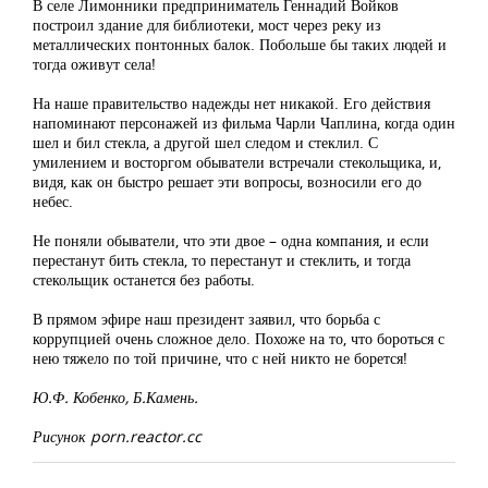
В селе Лимонники предприниматель Геннадий Войков
построил здание для библиотеки, мост через реку из
металлических понтонных балок. Побольше бы таких людей и
тогда оживут села!
На наше правительство надежды нет никакой. Его действия
напоминают персонажей из фильма Чарли Чаплина, когда один
шел и бил стекла, а другой шел следом и стеклил. С
умилением и восторгом обыватели встречали стекольщика, и,
видя, как он быстро решает эти вопросы, возносили его до
небес.
Не поняли обыватели, что эти двое – одна компания, и если
перестанут бить стекла, то перестанут и стеклить, и тогда
стекольщик останется без работы.
В прямом эфире наш президент заявил, что борьба с
коррупцией очень сложное дело. Похоже на то, что бороться с
нею тяжело по той причине, что с ней никто не борется!
Ю.Ф. Кобенко, Б.Камень.
Рисунок porn.reactor.cc