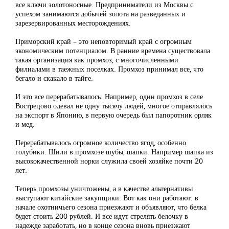
все ключи золотоносные. Предприниматели из Москвы с
успехом занимаются добычей золота на разведанных и
зарезервированных месторождениях.
Приморский край – это неповторимый край с огромным
экономическим потенциалом. В ранние времена существовала
такая организация как промхоз, с многочисленными
филиалами в таежных поселках. Промхоз принимал все, что
бегало и скакало в тайге.
И это все перерабатывалось. Например, один промхоз в селе
Вострецово одевал не одну тысячу людей, многое отправлялось
на экспорт в Японию, в первую очередь был папоротник орляк
и мед.
Перерабатывалось огромное количество ягод, особенно
голубики. Шили в промхозе шубы, шапки. Например шапка из
высококачественной норки служила своей хозяйке почти 20
лет.
Теперь промхозы уничтожены, а в качестве альтернативы
выступают китайские закупщики. Вот как они работают: в
начале охотничьего сезона приезжают и объявляют, что белка
будет стоить 200 рублей. И все идут стрелять белочку в
надежде заработать, но в конце сезона вновь приезжают