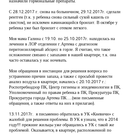
назначили гормональные препараты.
С 28.12.2017 г. снова на больничном, 29.12.2017г. сделали
рентген (т.к. у ребенка снова сильный сухой кашель со
свистом), не исключен начинающийся бронхит. В октябре у
ребенка уже был бронхит с отеком легкого.
Моя мама Галина с 19.10. по 25.10.2017г. находилась на
лечении в ЛОР отделении г.Артема с диагнозом
перитонзиллярный абсцесс в горле. Я считаю, что такое
осложнение связано с запахами в нашей квартире, т.к. она
часто оставалась у нас ночевать.
Мои обращения в инстанции для решения вопроса по
устранению причин запаха, а также с просьбой провести
анализ воздуха в квартире, начались с 20.10.2017 г.:
Роспотребнадзор ПК, Центр гигиены и эпидемиологии в ПК,
Уполномоченный по правам ребенка в ПК, Прокуратура ПК,
Прокуратура города Артема ПК…..(мои письменные
обращения, а также ответы на них я прилагаю).
13.11.2017г. я письменно обратилась в УК «Кневичи» с
жалобой для решения проблемы. В УК я узнала, что в 2014
году!!! прежние жильцы уже обращались в УК с такой же
проблемой. Оказывается, в квартире, расположенной по