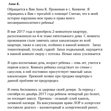
Анна К.
Обращается к Вам Анна К. Проживаю в с. Кневичи. Я
обращаюсь к Вам с просьбой о помощи! Считаю, что в моей
истории нарушены мои права и права моего
несовершеннолетнего ребенка!
В мае 2017 года я приобрела 2-комнатную квартиру,
расположенную на 4-м этаже пятиэтажного дома. С момента
проживания стали замечать запах канализации во всей
квартире, также в санузле, особенно в ванной комнате. Запах
тошнотворный, тухлый, гадкий. Запах подвальный, ощущается
в ванной комнате сверху с потолка. Ночью запах усиливается.
Я одна воспитываю дочь, возраст ребенка – семь лет, учится в
первом классе. Комната ребенка соседствует по стенке с
санузлом, в ней постоянно присутствует тяжелый запах
канализации. Прежний хозяин при продаже квартиры о
данной проблеме не предупредил.
Я очень беспокоюсь за здоровье своей дочери. За период с
сентября по декабрь 2017 года ребенок четвертый раз болеет,
не посещает школу. Причина - сильный сухой кашель,
затяжной насморк. На консультациях врачи ЛОР и аллерголог
поставили диагноз – вазомоторный и аллергический ринит,