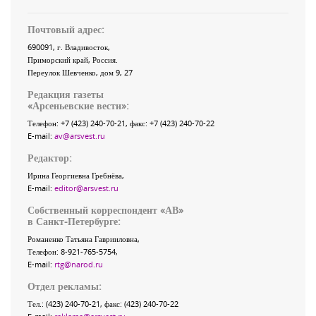
Почтовый адрес:
690091
, г.
Владивосток
,
Приморский край
,
Россия
.
Переулок Шевченко
, дом 9, 27
Редакция газеты
«
Арсеньевские вести
»:
Телефон:
+7 (423) 240-70-21
, факс:
+7 (423) 240-70-22
E-mail:
av@arsvest.ru
Редактор:
Ирина Георгиевна Гребнёва,
E-mail:
editor@arsvest.ru
Собственный корреспондент «АВ»
в Санкт-Петербурге:
Романенко Татьяна Гаврииловна,
Телефон: 8-921-765-5754,
E-mail:
rtg@narod.ru
Отдел рекламы:
Тел.: (423) 240-70-21, факс: (423) 240-70-22