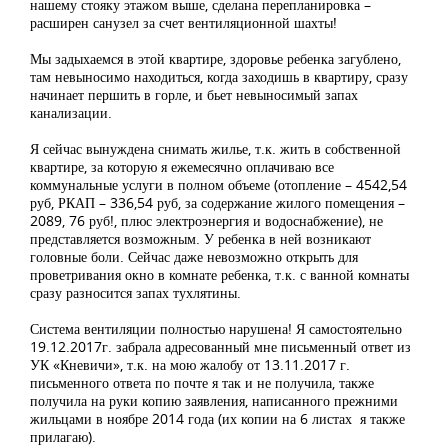
нашему стояку этажом выше, сделана перепланировка –
расширен санузел за счет вентиляционной шахты!
Мы задыхаемся в этой квартире, здоровье ребенка загублено,
там невыносимо находиться, когда заходишь в квартиру, сразу
начинает першить в горле, и бьет невыносимый запах
канализации.
Я сейчас вынуждена снимать жилье, т.к. жить в собственной
квартире, за которую я ежемесячно оплачиваю все
коммунальные услуги в полном объеме (отопление – 4542,54
руб, РКАП – 336,54 руб, за содержание жилого помещения –
2089, 76 руб!, плюс электроэнергия и водоснабжение), не
представляется возможным. У ребенка в ней возникают
головные боли. Сейчас даже невозможно открыть для
проветривания окно в комнате ребенка, т.к. с ванной комнаты
сразу разносится запах тухлятины.
Система вентиляции полностью нарушена! Я самостоятельно
19.12.2017г. забрала адресованный мне письменный ответ из
УК «Кневичи», т.к. на мою жалобу от 13.11.2017 г.
письменного ответа по почте я так и не получила, также
получила на руки копию заявления, написанного прежними
жильцами в ноябре 2014 года (их копии на 6 листах я также
прилагаю).