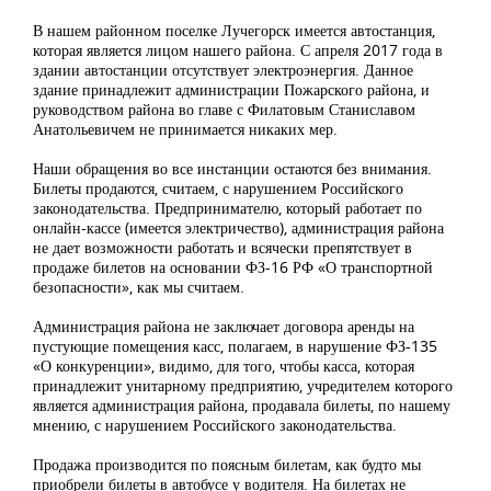
В нашем районном поселке Лучегорск имеется автостанция,
которая является лицом нашего района. С апреля 2017 года в
здании автостанции отсутствует электроэнергия. Данное
здание принадлежит администрации Пожарского района, и
руководством района во главе с Филатовым Станиславом
Анатольевичем не принимается никаких мер.
Наши обращения во все инстанции остаются без внимания.
Билеты продаются, считаем, с нарушением Российского
законодательства. Предпринимателю, который работает по
онлайн-кассе (имеется электричество), администрация района
не дает возможности работать и всячески препятствует в
продаже билетов на основании ФЗ-16 РФ «О транспортной
безопасности», как мы считаем.
Администрация района не заключает договора аренды на
пустующие помещения касс, полагаем, в нарушение ФЗ-135
«О конкуренции», видимо, для того, чтобы касса, которая
принадлежит унитарному предприятию, учредителем которого
является администрация района, продавала билеты, по нашему
мнению, с нарушением Российского законодательства.
Продажа производится по поясным билетам, как будто мы
приобрели билеты в автобусе у водителя. На билетах не