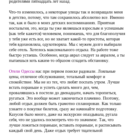
родителями пятнадцать лет назад.
Что-то изменилось, а некоторые улицы так и возвращали меня
в детство, потому, что там сохранилось абсолютно все. Именно
так, как и было в моих детских воспоминаниях. Приятная
ностальгия, это, когда ты уже являешься взрослым и успешным
(как тебе кажется) человеком, понимаешь, что для благополучия
у тебя уже есть все, но не хватает какой-то простоты, которая
тебя вдохновляла, одухотворяла. Мы с мужем долго выбирали
себе отель. Хотелось максимального отдыха. На работе тоже
быстро устаешь. Особенно, когда аврал следует за авралом, а ты
пытаешься хоть каким-то образом сгладить обстановку.
Отели Одессы
нас при первом поиске радовали. Лояльные
цены, отличное обслуживание, тотальный комфорт и
спокойствие. Мы не из тех, что любят поспать утром. Лучше
встать пораньше и успеть сделать много дел, чем,
провалявшись в постели до двенадцати, начать торопиться,
ругаться. Это вообще может закончиться плачевно. Поэтому,
любой отдых должен быть грамотно спланирован. Как только
узнаете о покупке билетов, сразу же начинайте подготовку.
Казусов было много, даже на экскурсии опаздывала, ругала
себя, что не удалось посмотреть что-то значимое. Так, что
лучше ложиться пораньше, вставать пораньше, и расписывать
каждый свой день. Даже отдых требует тщательной