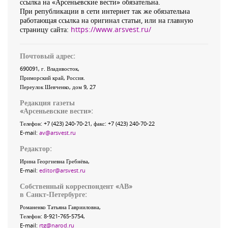
ссылка на «Арсеньевские вести» обязательна.
При републикации в сети интернет так же обязательна
работающая ссылка на оригинал статьи, или на главную
страницу сайта:
https://www.arsvest.ru/
Почтовый адрес:
690091
, г.
Владивосток
,
Приморский край
,
Россия
.
Переулок Шевченко
, дом 9, 27
Редакция газеты
«
Арсеньевские вести
»:
Телефон:
+7 (423) 240-70-21
, факс:
+7 (423) 240-70-22
E-mail:
av@arsvest.ru
Редактор:
Ирина Георгиевна Гребнёва,
E-mail:
editor@arsvest.ru
Собственный корреспондент «АВ»
в Санкт-Петербурге:
Романенко Татьяна Гаврииловна,
Телефон: 8-921-765-5754,
E-mail:
rtg@narod.ru