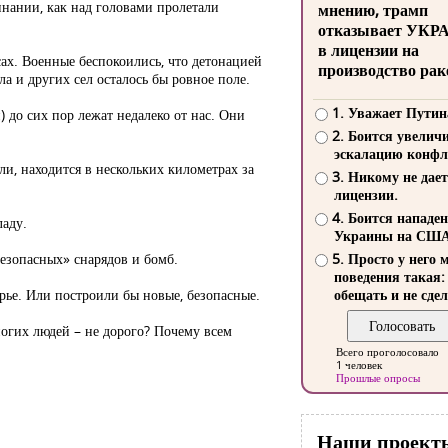
инании, как над головами пролетали
мнению, трамп
отказывает УКР
в лицензии на
сах. Военные беспокоились, что детонацией
производство рак
а и других сел осталось бы ровное поле.
1. Уважает Путин
 до сих пор лежат недалеко от нас. Они
2. Боится увелич
эскалацию конфл
ли, находится в нескольких километрах за
3. Никому не дает
лицензии.
4. Боится нападе
ладу.
Украины на СШ
безопасных» снарядов и бомб.
5. Просто у него 
поведения такая:
рье. Или построили бы новые, безопасные.
обещать и не сдел
ногих людей – не дорого? Почему всем
Всего проголосовало
1 человек
Прошлые опросы
Наши проект