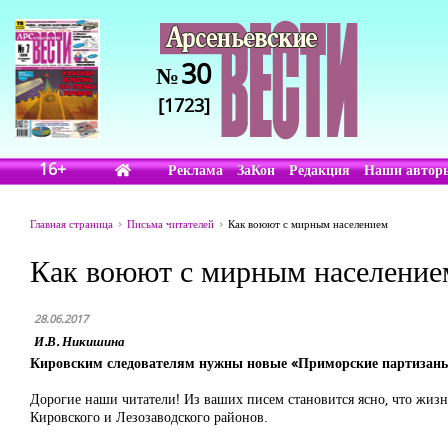
30
№
[1723]
16+
Реклама
ЗаКон
Редакция
Наши автор
Главная страница
Письма читателей
Как воюют с мирным населением
Как воюют с мирным население
28.06.2017
И.В. Никишина
Кировским следователям нужны новые «Приморские партизан
Дорогие наши читатели! Из ваших писем становится ясно, что жизнь
Кировского и Лезозаводского районов.