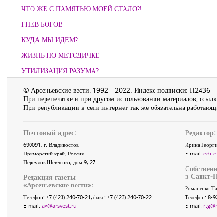
ЧТО ЖЕ С ПАМЯТЬЮ МОЕЙ СТАЛО?!
ГНЕВ БОГОВ
КУДА МЫ ИДЕМ?
ЖИЗНЬ ПО МЕТОДИЧКЕ
УТИЛИЗАЦИЯ РАЗУМА?
© Арсеньевские вести, 1992—2022. Индекс подписки: П2436
При перепечатке и при другом использовании материалов, ссылка
При републикации в сети интернет так же обязательна работающа
Почтовый адрес:
Редактор:
690091
, г.
Владивосток
,
Ирина Георги
Приморский край
,
Россия
.
E-mail:
edito
Переулок Шевченко
, дом 9, 27
Собственн
в Санкт-П
Редакция газеты
«
Арсеньевские вести
»:
Романенко Та
Телефон:
+7 (423) 240-70-21
, факс:
+7 (423) 240-70-22
Телефон: 8-9
E-mail:
av@arsvest.ru
E-mail:
rtg@