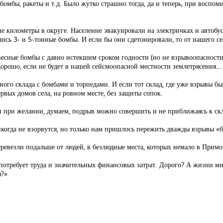
бомбы, ракеты и т.д. Было жутко страшно тогда, да и теперь, при воспом
е километры в округе. Население эвакуировали на электричках и автобу
ись 3- и 5-тонные бомбы. И если бы они сдетонировали, то от нашего сел
овесные бомбы с давно истекшим сроком годности (но не взрывоопасности)
 Хорошо, если не будет в нашей сейсмоопасной местности землетрясения…
ного склада с бомбами и торпедами. И если тот склад, где уже взрывы бы
ервых домов села, на ровном месте, без защиты сопок.
и при желании, думаем, подрыв можно совершить и не приближаясь к ск
икогда не взорвутся, но только нам пришлось пережить дважды взрывы «
ревезли подальше от людей, в безлюдные места, которых немало в Примо
 потребует труда и значительных финансовых затрат. Дорого? А жизни м
я?»