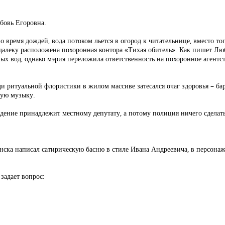
бовь Егоровна.
 время дождей, вода потоком льется в огород к читательнице, вместо тог
одалеку расположена похоронная контора «Тихая обитель». Как пишет Люб
ых вод, однако мэрия переложила ответственность на похоронное агентст
и ритуальной флористики в жилом массиве затесался очаг здоровья – бар 
кую музыку.
едение принадлежит местному депутату, а потому полиция ничего сделат
нска написал сатирическую басню в стиле Ивана Андреевича, в персонаж
задает вопрос: