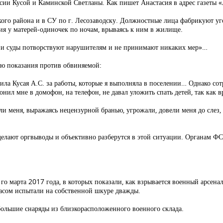
ии Кусой и Каминской Светланы. Как пишет Анастасия в адрес газеты «А
кого района и в СУ по г. Лесозаводску. Должностные лица фабрикуют у
ия у матерей-одиночек по ночам, врываясь к ним в жилище.
ы и суды потворствуют нарушителям и не принимают никаких мер»…
ию показания против обвиняемой:
тила Кусая А.С. за работы, которые я выполняла в поселении… Однако сот
нил мне в домофон, на телефон, не давал уложить спать детей, так как 
и меня, выражаясь нецензурной бранью, угрожали, довели меня до слез
делают оргвыводы и объективно разберутся в этой ситуации. Органам ФС
о марта 2017 года, в которых показали, как взрывается военный арсенал
жасом испытали на собственной шкуре дважды.
ебольшие снаряды из близкорасположенного военного склада.