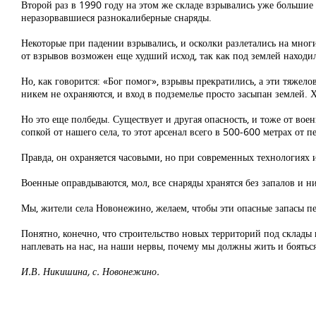
Второй раз в 1990 году на этом же складе взрывались уже большие 
неразорвавшиеся разнокалиберные снаряды.
Некоторые при падении взрывались, и осколки разлетались на многи
от взрывов возможен еще худший исход, так как под землей находил
Но, как говорится: «Бог помог», взрывы прекратились, а эти тяжел
никем не охраняются, и вход в подземелье просто засыпан землей.
Но это еще полбеды. Существует и другая опасность, и тоже от воен
сопкой от нашего села, то этот арсенал всего в 500-600 метрах от п
Правда, он охраняется часовыми, но при современных технологиях 
Военные оправдываются, мол, все снаряды хранятся без запалов и н
Мы, жители села Новонежино, желаем, чтобы эти опасные запасы пе
Понятно, конечно, что строительство новых территорий под склады
наплевать на нас, на наши нервы, почему мы должны жить и боятьс
И.В. Никишина, с. Новонежино.