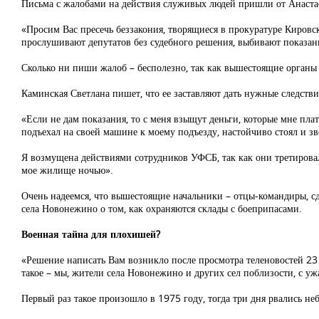
Письма с жалобами на действия служивых людей пришли от Анастас
«Просим Вас пресечь беззакония, творящиеся в прокуратуре Кировс
прослушивают депутатов без судебного решения, выбивают показан
Сколько ни пиши жалоб – бесполезно, так как вышестоящие орган
Каминская Светлана пишет, что ее заставляют дать нужные следств
«Если не дам показания, то с меня взыщут деньги, которые мне пла
подъехал на своей машине к моему подъезду, настойчиво стоял и зво
Я возмущена действиями сотрудников УФСБ, так как они третировал
мое жилище ночью».
Очень надеемся, что вышестоящие начальники – отцы-командиры, с
села Новонежино о том, как охраняются склады с боеприпасами.
Военная тайна для плохишей?
«Решение написать Вам возникло после просмотра теленовостей 23 г
такое – мы, жители села Новонежино и других сел поблизости, с у
Первый раз такое произошло в 1975 году, тогда три дня рвались н