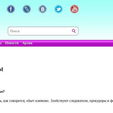
ы
Новости
Архив
м
ы»?
, как говорится, «бьет ключом». Злобствуют следователи, прокуроры и ф