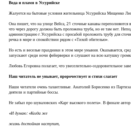
Вода и пламя в Уссурийске
Жалуется на бытовые условия жительница Уссурийска Мищенко Лю
Она пишет, что на улице Вейса, 21 сточные канавы переполняются во
что через дорогу должна быть проложена труба, но ее там нет. Неп
администрацию г.Уссурийска с просьбой проложить трубу для сточн
речка в мире и спокойствии рядом с «Тихой обителью».
Но есть и веселые праздники в этом мире уныния. Оказывается, сред
запускают среди ночи фейерверки и слушают на всю катушку гром
Любовь Егоровна полагает, что увеселительно-оздоровительное зав
Наш читатель не унывает, пророчествует и стихи слагает
Наши читатели очень талантливые. Анатолий Борисенко из Партиза
деятели и партийные боссы.
Не забыл про шуваловских «Карг высокого полета». В финале автор 
«И думаю: «Когда же
жизнь достойная наступит,