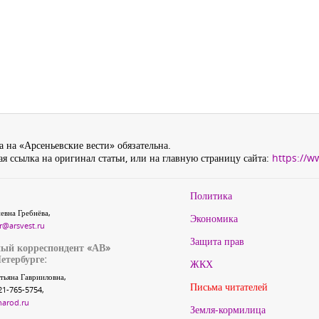
 на «Арсеньевские вести» обязательна.
я ссылка на оригинал статьи, или на главную страницу сайта:
https://w
Политика
евна Гребнёва,
Экономика
r@arsvest.ru
Защита прав
ый корреспондент «АВ»
етербурге:
ЖКХ
тьяна Гаврииловна,
Письма читателей
21-765-5754,
narod.ru
Земля-кормилица