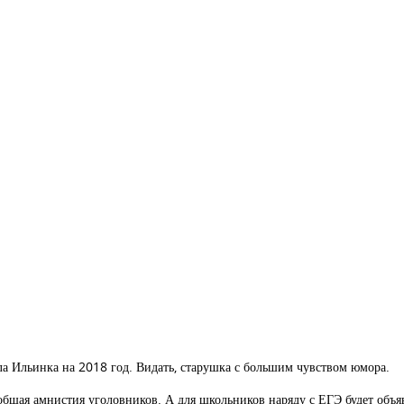
ела Ильинка на 2018 год. Видать, старушка с большим чувством юмора.
еобщая амнистия уголовников. А для школьников наряду с ЕГЭ будет объ