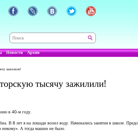
ы
Новости
Архив
ячу зажилили!
аторскую тысячу зажилили!
нию в 40-м году.
ойна. В 8 лет я на лошади возил воду. Начинались занятия в школе. Пред
о некому». А тогда машин не было.