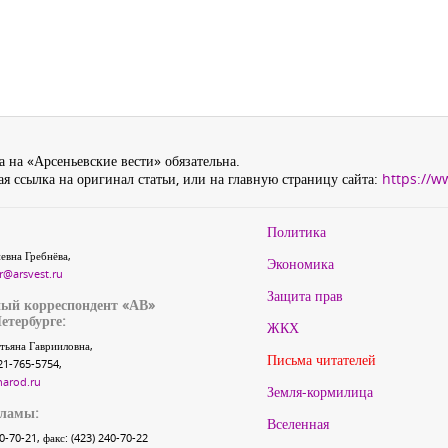
 на «Арсеньевские вести» обязательна.
я ссылка на оригинал статьи, или на главную страницу сайта:
https://w
Политика
евна Гребнёва,
Экономика
r@arsvest.ru
Защита прав
ый корреспондент «АВ»
етербурге:
ЖКХ
тьяна Гаврииловна,
Письма читателей
21-765-5754,
narod.ru
Земля-кормилица
кламы:
Вселенная
40-70-21, факс: (423) 240-70-22