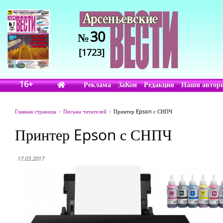
30
№
[1723]
16+
Реклама
ЗаКон
Редакция
Наши автор
Главная страница
Письма читателей
Принтер Epson с СНПЧ
Принтер Epson с СНПЧ
17.03.2017