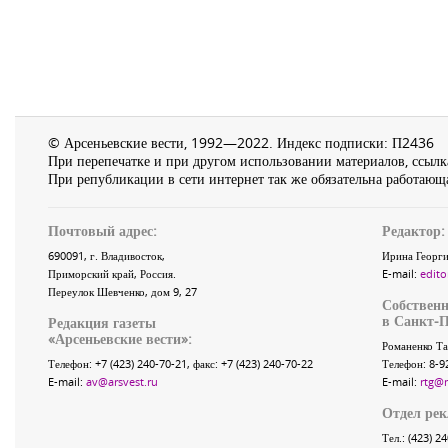
© Арсеньевские вести, 1992—2022. Индекс подписки: П2436
При перепечатке и при другом использовании материалов, ссылка
При републикации в сети интернет так же обязательна работающа
Почтовый адрес:
Редактор:
690091
, г.
Владивосток
,
Ирина Георги
Приморский край
,
Россия
.
E-mail:
edito
Переулок Шевченко
, дом 9, 27
Собственн
в Санкт-П
Редакция газеты
«
Арсеньевские вести
»:
Романенко Та
Телефон:
+7 (423) 240-70-21
, факс:
+7 (423) 240-70-22
Телефон: 8-9
E-mail:
av@arsvest.ru
E-mail:
rtg@
Отдел ре
Тел.: (423) 2