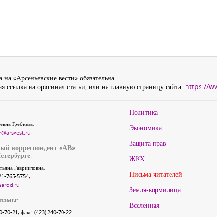
 на «Арсеньевские вести» обязательна.
я ссылка на оригинал статьи, или на главную страницу сайта:
https://w
Политика
евна Гребнёва,
Экономика
r@arsvest.ru
Защита прав
ый корреспондент «АВ»
етербурге:
ЖКХ
тьяна Гаврииловна,
Письма читателей
21-765-5754,
narod.ru
Земля-кормилица
кламы:
Вселенная
40-70-21, факс: (423) 240-70-22