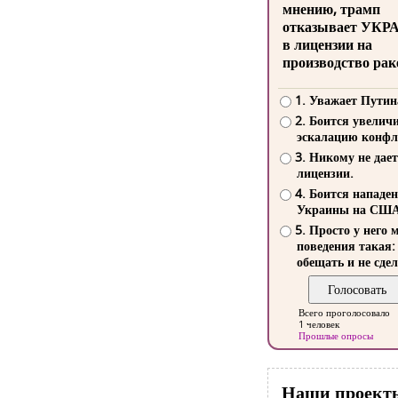
мнению, трамп
отказывает УКР
в лицензии на
производство рак
1. Уважает Путин
2. Боится увелич
эскалацию конфл
3. Никому не дает
лицензии.
4. Боится нападе
Украины на СШ
5. Просто у него 
поведения такая:
обещать и не сдел
Всего проголосовало
1 человек
Прошлые опросы
Наши проект