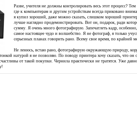
Разве, учителя не должны контролировать весь этот процесс? Тем 
где к компьютерам и другим устройствам всегда приковано внима
я купил хороший, даже можно сказать, слишком хороший принтер. 
лучше наглядно продемонстрировать. Вот он, подарок, ради кото
сумму. Я очень много фотографирую. Запечатлеть кадр, особенно,
самое настоящее чудо и волшебство. Я не фотограф, я только учус
серьезных планах говорить рано. Всему свое время, по крайней ме
Не ленюсь, встаю рано, фотографирую окружающую природу, корр
онкой натурой я не позволяю. По поводу принтера хочу сказать, что он о
 счастливы от такой покупки. Чернила практически не тратятся. Уже давн
у!