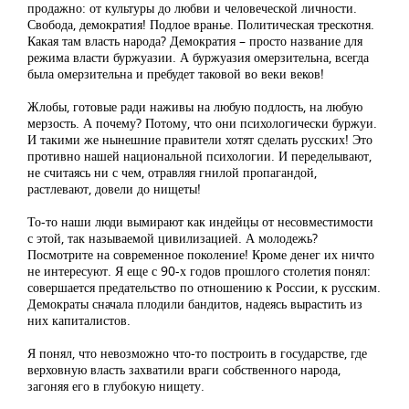
продажно: от культуры до любви и человеческой личности.
Свобода, демократия! Подлое вранье. Политическая трескотня.
Какая там власть народа? Демократия – просто название для
режима власти буржуазии. А буржуазия омерзительна, всегда
была омерзительна и пребудет таковой во веки веков!
Жлобы, готовые ради наживы на любую подлость, на любую
мерзость. А почему? Потому, что они психологически буржуи.
И такими же нынешние правители хотят сделать русских! Это
противно нашей национальной психологии. И переделывают,
не считаясь ни с чем, отравляя гнилой пропагандой,
растлевают, довели до нищеты!
То-то наши люди вымирают как индейцы от несовместимости
с этой, так называемой цивилизацией. А молодежь?
Посмотрите на современное поколение! Кроме денег их ничто
не интересуют. Я еще с 90-х годов прошлого столетия понял:
совершается предательство по отношению к России, к русским.
Демократы сначала плодили бандитов, надеясь вырастить из
них капиталистов.
Я понял, что невозможно что-то построить в государстве, где
верховную власть захватили враги собственного народа,
загоняя его в глубокую нищету.