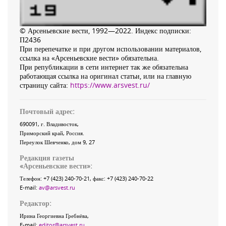
© Арсеньевские вести, 1992—2022. Индекс подписки:
П2436
При перепечатке и при другом использовании материалов,
ссылка на «Арсеньевские вести» обязательна.
При републикации в сети интернет так же обязательна
работающая ссылка на оригинал статьи, или на главную
страницу сайта:
https://www.arsvest.ru/
Почтовый адрес:
690091
, г.
Владивосток
,
Приморский край
,
Россия
.
Переулок Шевченко
, дом 9, 27
Редакция газеты
«
Арсеньевские вести
»:
Телефон:
+7 (423) 240-70-21
, факс:
+7 (423) 240-70-22
E-mail:
av@arsvest.ru
Редактор:
Ирина Георгиевна Гребнёва,
E-mail:
editor@arsvest.ru