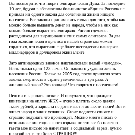
Вы посмотрите, что творит олигархическая Дума. За последние
10 лет, будучи в абсолютном большинстве «Единая Россия» не
приняла ни одного закона для облегчения жизни нищего
населения. Все законы принимались только для того, чтобы как
можно больше выдавить денег из народа, чтобы на них как
можно больше вырастить олигархов. Россия сделалась
рассадником для выращивания этих самых олигархов. За два
года экономического кризиса в нашей стране мы можем
гордиться, что вырастили еще более шестидесяти олигархов–
миллиардеров в долларовом эквиваленте.
Зато антинародных законов наштамповали целый «чемодан».
Взять только один 122 закон. Он намного ухудшил жизнь
населения России. Только за 2005 год, после принятия этого
закона, смертность в стране увеличилась в три раза. А
жилищный закон? Это кошмар! Что творится с населением!
Пенсии и зарплаты низкие. И получается, что приходит
квитанция на оплату ЖКХ – нужно платить около девяти
тысяч рублей, а зарплата не дотягивает и до шести тысяч! Вот и
живет народ в таких условиях. Стоит поднести спичку и
страшно подумать что произойдет. Можно много писать о
возникновении социального взрыва, но это все бесполезно:
газета мое письмо не напечатает, а социальный взрыв, думаю,
произойдет, и это будет СТРАШНО!!!