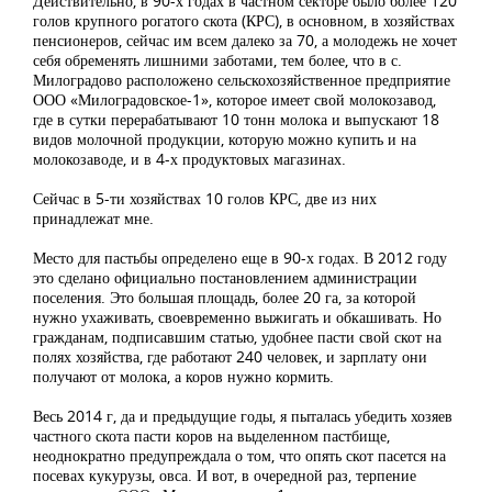
Действительно, в 90-х годах в частном секторе было более 120
голов крупного рогатого скота (КРС), в основном, в хозяйствах
пенсионеров, сейчас им всем далеко за 70, а молодежь не хочет
себя обременять лишними заботами, тем более, что в с.
Милоградово расположено сельскохозяйственное предприятие
ООО «Милоградовское-1», которое имеет свой молокозавод,
где в сутки перерабатывают 10 тонн молока и выпускают 18
видов молочной продукции, которую можно купить и на
молокозаводе, и в 4-х продуктовых магазинах.
Сейчас в 5-ти хозяйствах 10 голов КРС, две из них
принадлежат мне.
Место для пастьбы определено еще в 90-х годах. В 2012 году
это сделано официально постановлением администрации
поселения. Это большая площадь, более 20 га, за которой
нужно ухаживать, своевременно выжигать и обкашивать. Но
гражданам, подписавшим статью, удобнее пасти свой скот на
полях хозяйства, где работают 240 человек, и зарплату они
получают от молока, а коров нужно кормить.
Весь 2014 г, да и предыдущие годы, я пыталась убедить хозяев
частного скота пасти коров на выделенном пастбище,
неоднократно предупреждала о том, что опять скот пасется на
посевах кукурузы, овса. И вот, в очередной раз, терпение