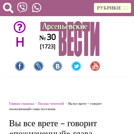
РУБРИКИ
30
№
H
[1723]
Главная страница
Письма читателей
Вы все врете – говорит
«пожизненный» глава поселения
Вы все врете – говорит
«пожизненный» глава