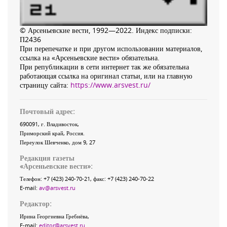
© Арсеньевские вести, 1992—2022. Индекс подписки:
П2436
При перепечатке и при другом использовании материалов,
ссылка на «Арсеньевские вести» обязательна.
При републикации в сети интернет так же обязательна
работающая ссылка на оригинал статьи, или на главную
страницу сайта:
https://www.arsvest.ru/
Почтовый адрес:
690091
, г.
Владивосток
,
Приморский край
,
Россия
.
Переулок Шевченко
, дом 9, 27
Редакция газеты
«
Арсеньевские вести
»:
Телефон:
+7 (423) 240-70-21
, факс:
+7 (423) 240-70-22
E-mail:
av@arsvest.ru
Редактор:
Ирина Георгиевна Гребнёва,
E-mail:
editor@arsvest.ru