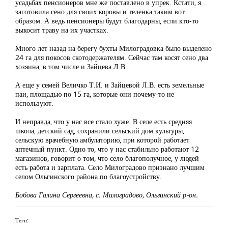
усадьбах пенсионеров мне же поставлено в упрек. Кстати, я
заготовила сено для своих коровы и теленка таким вот
образом. А ведь пенсионеры будут благодарны, если кто-то
выкосит траву на их участках.
Много лет назад на берегу бухты Милоградовка было выделено
24 га для покосов скотодержателям. Сейчас там косят сено два
хозяина, в том числе и Зайцева Л.В.
А еще у семей Величко Т.И. и Зайцевой Л.В. есть земельные
паи, площадью по 15 га, которые они почему-то не
используют.
И неправда, что у нас все стало хуже. В селе есть средняя
школа, детский сад, сохранили сельский дом культуры,
сельскую врачебную амбулаторию, при которой работает
аптечный пункт. Одно то, что у нас стабильно работают 12
магазинов, говорит о том, что село благополучное, у людей
есть работа и зарплата. Село Милоградово признано лучшим
селом Ольгинского района по благоустройству.
Бобова Галина Сергеевна, с. Милоградово, Ольгинский р-он.
Теги: