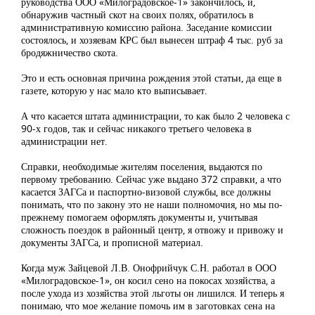
руководства ООО «Милоградовское-1» закончилось, и,
обнаружив частный скот на своих полях, обратилось в
административную комиссию района. Заседание комиссии
состоялось, и хозяевам КРС был вынесен штраф 4 тыс. руб за
бродяжничество скота.
Это и есть основная причина рождения этой статьи, да еще в
газете, которую у нас мало кто выписывает.
А что касается штата администрации, то как было 2 человека с
90-х годов, так и сейчас никакого третьего человека в
администрации нет.
Справки, необходимые жителям поселения, выдаются по
первому требованию. Сейчас уже выдано 372 справки, а что
касается ЗАГСа и паспортно-визовой службы, все должны
понимать, что по закону это не наши полномочия, но мы по-
прежнему помогаем оформлять документы и, учитывая
сложность поездок в районный центр, я отвожу и привожу и
документы ЗАГСа, и прописной материал.
Когда муж Зайцевой Л.В. Онофрийчук С.Н. работал в ООО
«Милоградовское-1», он косил сено на покосах хозяйства, а
после ухода из хозяйства этой льготы он лишился. И теперь я
понимаю, что мое желание помочь им в заготовках сена на