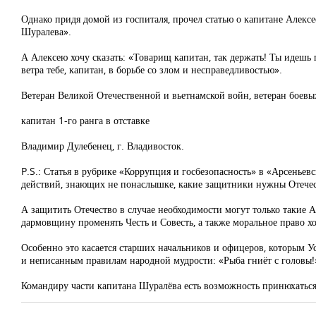
Однако придя домой из госпиталя, прочел статью о капитане Алексе
Шуралева».
А Алексею хочу сказать: «Товарищ капитан, так держать! Ты идешь 
ветра тебе, капитан, в борьбе со злом и несправедливостью».
Ветеран Великой Отечественной и вьетнамской войн, ветеран боевых
капитан 1-го ранга в отставке
Владимир Дулебенец, г. Владивосток.
P.S.: Статья в рубрике «Коррупция и госбезопасность» в «Арсеньев
действий, знающих не понаслышке, какие защитники нужны Отечес
А защитить Отечество в случае необходимости могут только такие
дармовщину променять Честь и Совесть, а также моральное право х
Особенно это касается старших начальников и офицеров, которым Ус
и неписанным правилам народной мудрости: «Рыба гниёт с головы!
Командиру части капитана Шуралёва есть возможность принюхаться 