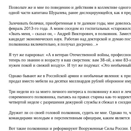
Позвольте же и мне по поведению и действиям в коллективе одного ч
одной части капитана Шуралева, ранее дислоцирующейся, как я пред
Залечивать болячки, приобретенные в те далекие годы, мне довелось
февраль 2013-го года. А моим соседом из госпитальных «старожи
«Звать меня, – сказал он, – Андрей Викторович, я полковник. Заме
кандидат экономических наук. Работаю над докторской и думаю пос
полковника включительно, я получал досрочно...»
Я тут же парировал: «А я ветеран Отечественной войны, профессион
теперь по званию и возрасту я ваш сверстник: вам 38-ой, а мне 83
нужен покой и свежий воздух». И тут же подумал: «Это необычный
Однако бывают же в Российской армии и необычные явления: к при
продал вместо мебели на десятки миллиардов рублей оборонное иму
Три недели из-за моего личного интереса к полковнику я жил и ле
современного полковника, пытаясь на правах старика как-то коррект
четвертой неделе с разрешения дежурной службы я сбежал в сосед
Дружит ли со своей головой полковник, судить не мне. Однако то, 
командирами молодым и перспективным офицерам, каким является А
Вот такие полковники и реформируют Вооруженные Силы России. Но