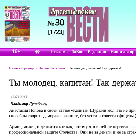
30
№
[1723]
16+
Реклама
ЗаКон
Редакция
Наши автор
Главная страница
Письма читателей
Ты молодец, капитан! Так держать!
Ты молодец, капитан! Так держа
13.03.2013
Владимир Дулебенец
Анастасия Попова в своей статье «Капитан Шуралев молчать не прив
способны творить деморализованные, без чести и совести офицеры
Армия, может, и держится кое-как, потому что в ней не перевелис
профессиональной защите Отечества. Они не за деньги и не за стр