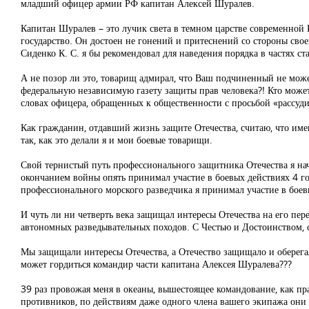
младший офицер армии РФ капитан Алексей Шуралев.
Капитан Шуралев – это лучик света в темном царстве современной 
государство. Он достоен не гонений и притеснений со стороны сво
Сиденко К. С. я бы рекомендовал для наведения порядка в частях с
А не позор ли это, товарищ адмирал, что Ваш подчиненный не мож
федеральную независимую газету защиты прав человека?! Кто може
словах офицера, обращенных к общественности с просьбой «рассудит
Как гражданин, отдавший жизнь защите Отечества, считаю, что име
так, как это делали я и мои боевые товарищи.
Свой тернистый путь профессионального защитника Отечества я нач
окончанием войны опять принимал участие в боевых действиях 4 год
профессионального морского разведчика я принимал участие в бое
И чуть ли ни четверть века защищал интересы Отечества на его пе
автономных разведывательных походов. С Честью и Достоинством,
Мы защищали интересы Отечества, а Отечество защищало и оберегал
может гордиться командир части капитана Алексея Шуралева???
39 раз провожая меня в океаны, вышестоящее командование, как пр
противников, по действиям даже одного члена вашего экипажа они б