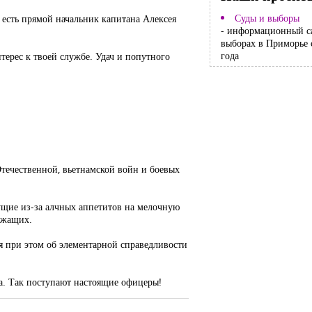
Суды и выборы
 есть прямой начальник капитана Алексея
- информационный с
выборах в Приморье 
года
терес к твоей службе. Удач и попутного
Отечественной, вьетнамской войн и боевых
ущие из-за алчных аппетитов на мелочную
ужащих.
ая при этом об элементарной справедливости
та. Так поступают настоящие офицеры!