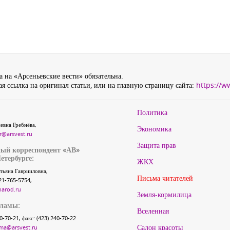
 на «Арсеньевские вести» обязательна.
я ссылка на оригинал статьи, или на главную страницу сайта:
https://w
Политика
евна Гребнёва,
Экономика
r@arsvest.ru
Защита прав
ый корреспондент «АВ»
етербурге:
ЖКХ
тьяна Гаврииловна,
Письма читателей
21-765-5754,
narod.ru
Земля-кормилица
кламы:
Вселенная
40-70-21, факс: (423) 240-70-22
Салон красоты
ma@arsvest.ru