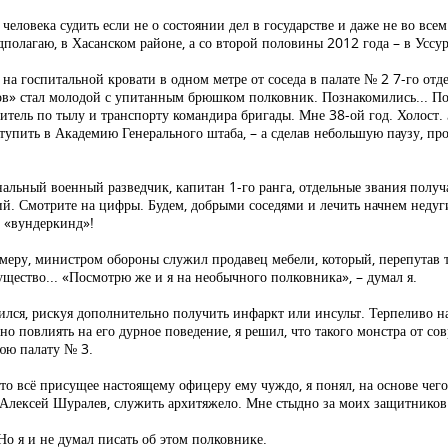
еловека судить если не о состоянии дел в государстве и даже не во всем
полагаю, в Хасанском районе, а со второй половины 2012 года – в Уссу
 на госпитальной кровати в одном метре от соседа в палате № 2 7-го отд
лов» стал молодой с упитанным брюшком полковник. Познакомились... П
ститель по тылу и транспорту командира бригады. Мне 38-ой год. Холост
тупить в Академию Генерального штаба, – а сделав небольшую паузу, про
альный военный разведчик, капитан 1-го ранга, отдельные звания получа
-ий. Смотрите на цифры. Будем, добрыми соседями и лечить начнем недуг
 «вундеркинд»!
меру, министром обороны служил продавец мебели, который, перепутав 
щество... «Посмотрю же и я на необычного полковника», – думал я.
чился, рискуя дополнительно получить инфаркт или инсульт. Терпеливо 
но повлиять на его дурное поведение, я решил, что такого монстра от с
нюю палату № 3.
что всё присущее настоящему офицеру ему чуждо, я понял, на основе чего
лексей Шуралев, служить архитяжело. Мне стыдно за моих защитников и
 я и не думал писать об этом полковнике.