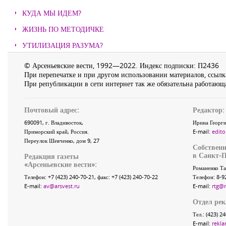
КУДА МЫ ИДЕМ?
ЖИЗНЬ ПО МЕТОДИЧКЕ
УТИЛИЗАЦИЯ РАЗУМА?
© Арсеньевские вести, 1992—2022. Индекс подписки: П2436
При перепечатке и при другом использовании материалов, ссылка
При републикации в сети интернет так же обязательна работающа
Почтовый адрес:
Редактор:
690091
, г.
Владивосток
,
Ирина Георги
Приморский край
,
Россия
.
E-mail:
edito
Переулок Шевченко
, дом 9, 27
Собственн
в Санкт-П
Редакция газеты
«
Арсеньевские вести
»:
Романенко Та
Телефон:
+7 (423) 240-70-21
, факс:
+7 (423) 240-70-22
Телефон: 8-9
E-mail:
av@arsvest.ru
E-mail:
rtg@
Отдел ре
Тел.: (423) 2
E-mail:
rekla