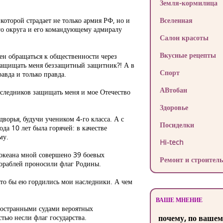
Земля-кормилица
оторой страдает не только армия РФ, но и
Вселенная
ого округа и его командующему адмиралу
Салон красоты
Вкусные рецепты
ен обращаться к общественности через
 защищать меня беззащитный защитник?! А в
Спорт
авда и только правда.
АВтобан
аследников защищать меня и мое Отечество
Здоровье
орья, будучи учеником 4-го класса. А с
Посиделки
да 10 лет была горячей: в качестве
му.
Hi-tech
 океана мной совершено 39 боевых
Ремонт и строитель
кораблей проносили флаг Родины.
что бы ею гордились мои наследники. А чем
ВАШЕ МНЕНИЕ
иностранными судами вероятных
тью несли флаг государства.
почему, по вашем