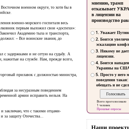
мнению, трамп
 Восточном военном округе, то хотя бы в
отказывает УКР
рийске.
в лицензии на
производство рак
еления военно-морского госпиталя весь
олковник первым выложил свои «доспехи»:
1. Уважает Путин
. Закончил Академию тыла и транспорта,
должил: – Все воинские звания, до
2. Боится увелич
эскалацию конфл
3. Никому не дает
л с задержками и не сетую на судьбу. А
лицензии.
и, нажитые на службе. Нам, прежде всего,
4. Боится нападе
Украины на СШ
торговый прилавок с должностью министра,
5. Просто у него 
поведения такая:
обещать и не сдел
наблюдая за несуразным поведением
овременной армии исправить нельзя. На
Всего проголосовало
1 человек
Прошлые опросы
 и заключаю, что с такими отцами-
 за защиту Отечества...
Наши проект