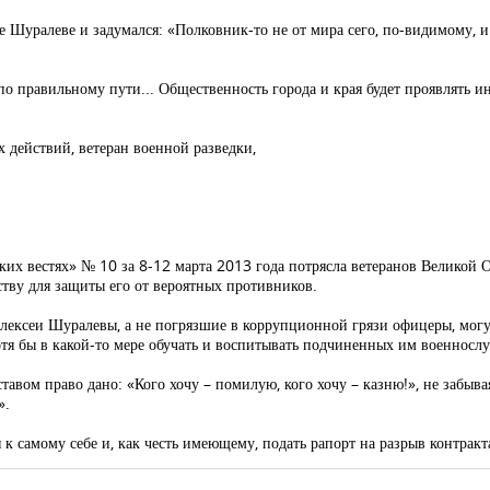
е Шуралеве и задумался: «Полковник-то не от мира сего, по-видимому, и
по правильному пути... Общественность города и края будет проявлять ин
 действий, ветеран военной разведки,
ских вестях» № 10 за 8-12 марта 2013 года потрясла ветеранов Великой 
тву для защиты его от вероятных противников.
 Алексеи Шуралевы, а не погрязшие в коррупционной грязи офицеры, мог
отя бы в какой-то мере обучать и воспитывать подчиненных им военносл
тавом право дано: «Кого хочу – помилую, кого хочу – казню!», не забыв
».
к самому себе и, как честь имеющему, подать рапорт на разрыв контрак