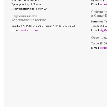
Приморский край
,
Россия
.
E-mail:
edito
Переулок Шевченко
, дом 9, 27
Собственн
в Санкт-П
Редакция газеты
«
Арсеньевские вести
»:
Романенко Та
Телефон:
+7 (423) 240-70-21
, факс:
+7 (423) 240-70-22
Телефон: 8-9
E-mail:
av@arsvest.ru
E-mail:
rtg@
Отдел ре
Тел.: (423) 2
E-mail:
rekla