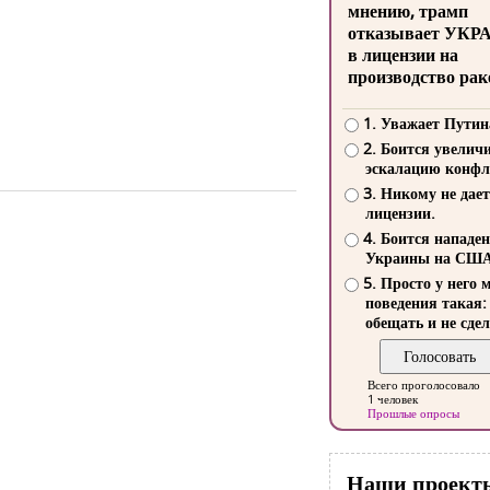
мнению, трамп
отказывает УКР
в лицензии на
производство рак
1. Уважает Путин
2. Боится увелич
эскалацию конфл
3. Никому не дает
лицензии.
4. Боится нападе
Украины на СШ
5. Просто у него 
поведения такая:
обещать и не сдел
Всего проголосовало
1 человек
Прошлые опросы
Наши проект