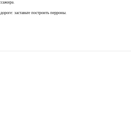
ссажира.
ороге: заставьте построить перроны.