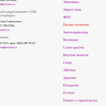
Экономика
r@arsvest.ru
Защита прав
ый корреспондент «АВ»
етербурге:
ЖКХ
тьяна Гаврииловна,
Письма читателей
21-765-5754,
narod.ru
Земля-кормилица
кламы:
Вселенная
40-70-21, факс: (423) 240-70-22
Салон красоты
ma@arsvest.ru
Вкусные рецепты
Спорт
АВтобан
Здоровье
Посиделки
Hi-tech
Ремонт и строительство