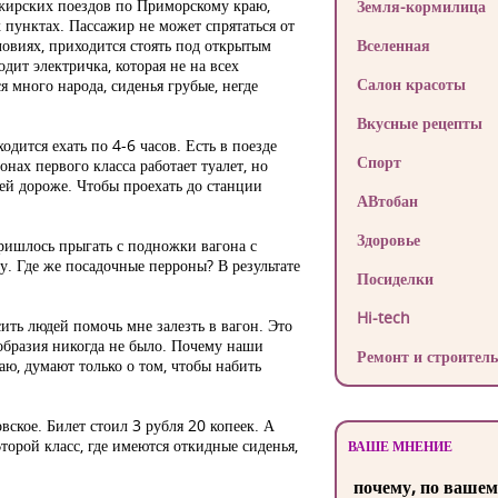
ажирских поездов по Приморскому краю,
Земля-кормилица
 пунктах. Пассажир не может спрятаться от
ловиях, приходится стоять под открытым
Вселенная
дит электричка, которая не на всех
Салон красоты
я много народа, сиденья грубые, негде
Вкусные рецепты
одится ехать по 4-6 часов. Есть в поезде
Спорт
онах первого класса работает туалет, но
лей дороже. Чтобы проехать до станции
АВтобан
Здоровье
пришлось прыгать с подножки вагона с
. Где же посадочные перроны? В результате
Посиделки
Hi-tech
ить людей помочь мне залезть в вагон. Это
зобразия никогда не было. Почему наши
Ремонт и строитель
аю, думают только о том, чтобы набить
овское. Билет стоил 3 рубля 20 копеек. А
Второй класс, где имеются откидные сиденья,
ВАШЕ МНЕНИЕ
почему, по вашем