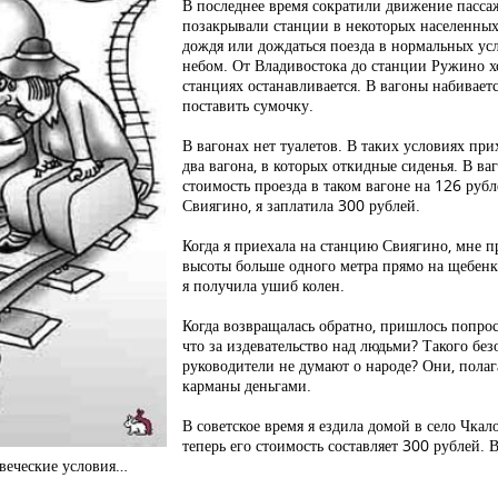
В последнее время сократили движение пасс
позакрывали станции в некоторых населенных
дождя или дождаться поезда в нормальных ус
небом. От Владивостока до станции Ружино хо
станциях останавливается. В вагоны набиваетс
поставить сумочку.
В вагонах нет туалетов. В таких условиях прих
два вагона, в которых откидные сиденья. В ваг
стоимость проезда в таком вагоне на 126 руб
Свиягино, я заплатила 300 рублей.
Когда я приехала на станцию Свиягино, мне 
высоты больше одного метра прямо на щебенку
я получила ушиб колен.
Когда возвращалась обратно, пришлось попрос
что за издевательство над людьми? Такого бе
руководители не думают о народе? Они, полаг
карманы деньгами.
В советское время я ездила домой в село Чкал
теперь его стоимость составляет 300 рублей. 
овеческие условия…