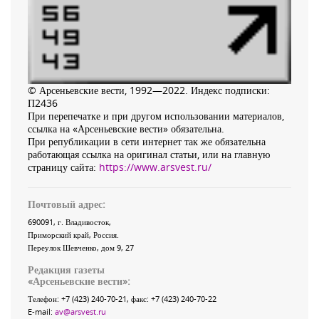
© Арсеньевские вести, 1992—2022. Индекс подписки:
П2436
При перепечатке и при другом использовании материалов,
ссылка на «Арсеньевские вести» обязательна.
При републикации в сети интернет так же обязательна
работающая ссылка на оригинал статьи, или на главную
страницу сайта:
https://www.arsvest.ru/
Почтовый адрес:
690091
, г.
Владивосток
,
Приморский край
,
Россия
.
Переулок Шевченко
, дом 9, 27
Редакция газеты
«
Арсеньевские вести
»:
Телефон:
+7 (423) 240-70-21
, факс:
+7 (423) 240-70-22
E-mail:
av@arsvest.ru