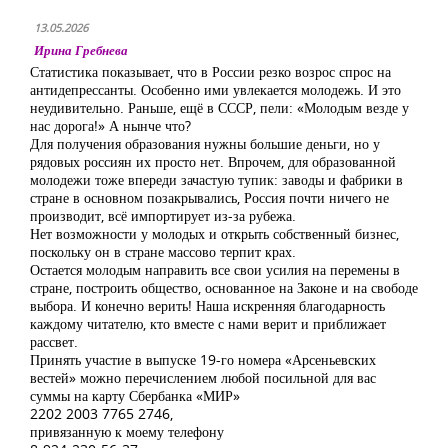
13.05.2026
Ирина Гребнева
Статистика показывает, что в России резко возрос спрос на
антидепрессанты. Особенно ими увлекается молодежь. И это
неудивительно. Раньше, ещё в СССР, пели: «Молодым везде у
нас дорога!» А нынче что?
Для получения образования нужны большие деньги, но у
рядовых россиян их просто нет. Впрочем, для образованной
молодежи тоже впереди зачастую тупик: заводы и фабрики в
стране в основном позакрывались, Россия почти ничего не
производит, всё импортирует из-за рубежа.
Нет возможности у молодых и открыть собственный бизнес,
поскольку он в стране массово терпит крах.
Остается молодым направить все свои усилия на перемены в
стране, построить общество, основанное на Законе и на свободе
выбора. И конечно верить! Наша искренняя благодарность
каждому читателю, кто вместе с нами верит и приближает
рассвет.
Принять участие в выпуске 19-го номера «Арсеньевских
вестей» можно перечислением любой посильной для вас
суммы на карту Сбербанка «МИР»
2202 2003 7765 2746,
привязанную к моему телефону