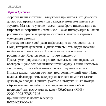
25.03.2026
Ирина Гребнева
Дорогие наши читатели! Вынуждена признаться, что доносить
до вас всю правду становится с каждым номером газеты все
труднее. Мы давно уже не имеем права брать информацию из
мировых иностранных источников. Такая информация в нашей
российской прессе запрещена, считается фейком и карается
уголовным законом.
Поэтому по капле собирали информацию из тех российских
СМИ, которым доверяли. Однако теперь и там вдруг исчезли
наиболее острые новости. Ничего не пишут о протестах
россияни др. Хочется верить, что это ненадолго.
Правда уже прорывается в резких высказываниях отдельных
блогеров, и уже вот-вот выплеснится наружу. Гайки настолько
закручены, что в любой момент может случиться взрыв.
И наша задача - спасти отчизну, построить лучший мир. Наша
великая благодарность каждому из вас, кто помогает газете
дожить до победы. Принять участие в выпуске 11-го номера
«Арсеньевских вестей» можно перечислением любой
посильной для вас суммы на карту Сбербанка «МИР»
2202 2003 7765 2746,
привязанную к моему телефону
8-924-230-56-37.