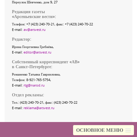
Переулок Шевченко
, дом 9, 27
Редакция газеты
«
Арсеньевские вести
»:
Телефон:
+7 (423) 240-70-21
, факс:
+7 (423) 240-70-22
E-mail:
av@arsvest.ru
Редактор:
Ирина Георгиевна Гребнёва,
E-mail:
editor@arsvest.ru
Собственный корреспондент «АВ»
в Санкт-Петербурге:
Романенко Татьяна Гаврииловна,
Телефон: 8-921-765-5754,
E-mail:
rtg@narod.ru
Отдел рекламы:
Тел.: (423) 240-70-21, факс: (423) 240-70-22
E-mail:
reklama@arsvest.ru
ОСНОВНОЕ МЕНЮ