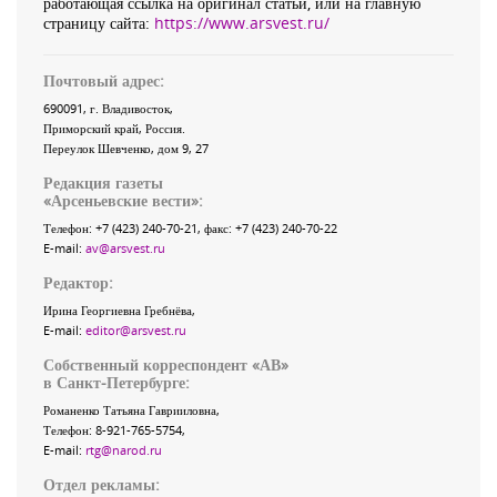
работающая ссылка на оригинал статьи, или на главную
страницу сайта:
https://www.arsvest.ru/
Почтовый адрес:
690091
, г.
Владивосток
,
Приморский край
,
Россия
.
Переулок Шевченко
, дом 9, 27
Редакция газеты
«
Арсеньевские вести
»:
Телефон:
+7 (423) 240-70-21
, факс:
+7 (423) 240-70-22
E-mail:
av@arsvest.ru
Редактор:
Ирина Георгиевна Гребнёва,
E-mail:
editor@arsvest.ru
Собственный корреспондент «АВ»
в Санкт-Петербурге:
Романенко Татьяна Гаврииловна,
Телефон: 8-921-765-5754,
E-mail:
rtg@narod.ru
Отдел рекламы: