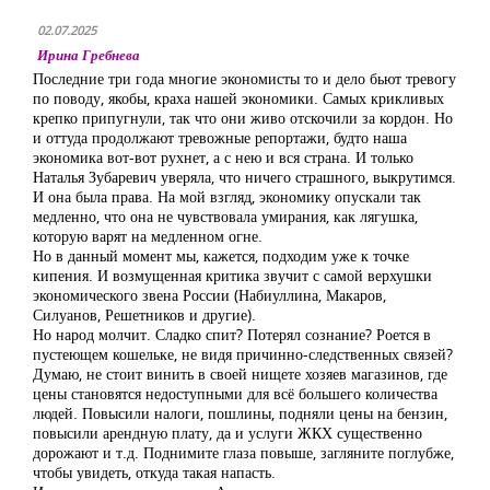
02.07.2025
Ирина Гребнева
Последние три года многие экономисты то и дело бьют тревогу
по поводу, якобы, краха нашей экономики. Самых крикливых
крепко припугнули, так что они живо отскочили за кордон. Но
и оттуда продолжают тревожные репортажи, будто наша
экономика вот-вот рухнет, а с нею и вся страна. И только
Наталья Зубаревич уверяла, что ничего страшного, выкрутимся.
И она была права. На мой взгляд, экономику опускали так
медленно, что она не чувствовала умирания, как лягушка,
которую варят на медленном огне.
Но в данный момент мы, кажется, подходим уже к точке
кипения. И возмущенная критика звучит с самой верхушки
экономического звена России (Набиуллина, Макаров,
Силуанов, Решетников и другие).
Но народ молчит. Сладко спит? Потерял сознание? Роется в
пустеющем кошельке, не видя причинно-следственных связей?
Думаю, не стоит винить в своей нищете хозяев магазинов, где
цены становятся недоступными для всё большего количества
людей. Повысили налоги, пошлины, подняли цены на бензин,
повысили арендную плату, да и услуги ЖКХ существенно
дорожают и т.д. Поднимите глаза повыше, загляните поглубже,
чтобы увидеть, откуда такая напасть.