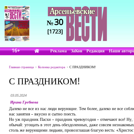
30
№
[1723]
16+
Реклама
ЗаКон
Редакция
Наши автор
Главная страница
Колонка редактора
С ПРАЗДНИКОМ!
С ПРАЗДНИКОМ!
03.05.2024
Ирина Гребнева
Далеко не все из нас люди верующие. Тем более, далеко не все соб
нас занятия – вкусно и сытно поесть.
Но уж праздник Пасхи – праздник чревоугодия – отмечают все! Ну, и
обычай: угощать в этот день обездоленных, даже совсем незнакомых 
столь же верующими людьми, провозглашая благую весть: «Христос 