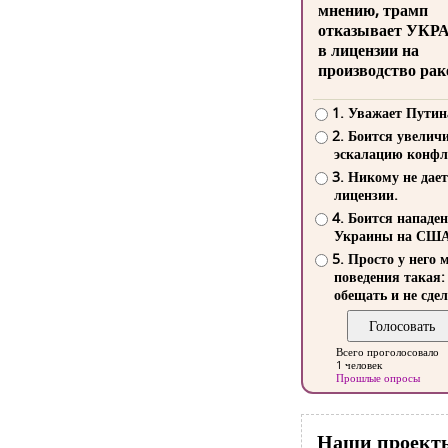
мнению, трамп
отказывает УКР
в лицензии на
производство рак
1. Уважает Путин
2. Боится увелич
эскалацию конфл
3. Никому не дает
лицензии.
4. Боится нападе
Украины на СШ
5. Просто у него 
поведения такая:
обещать и не сдел
Всего проголосовало
1 человек
Прошлые опросы
Наши проект