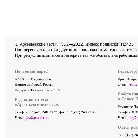
© Арсеньевские вести, 1992—2022. Индекс подписки: П2436
При перепечатке и при другом использовании материалов, ссылка
При републикации в сети интернет так же обязательна работающа
Почтовый адрес:
Редактор:
690091
, г.
Владивосток
,
Ирина Георги
Приморский край
,
Россия
.
E-mail:
edito
Переулок Шевченко
, дом 9, 27
Собственн
в Санкт-П
Редакция газеты
«
Арсеньевские вести
»:
Романенко Та
Телефон:
+7 (423) 240-70-21
, факс:
+7 (423) 240-70-22
Телефон: 8-9
E-mail:
av@arsvest.ru
E-mail:
rtg@
Отдел ре
Тел.: (423) 2