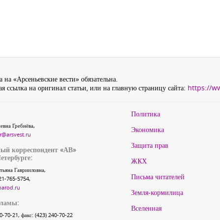
 на «Арсеньевские вести» обязательна.
я ссылка на оригинал статьи, или на главную страницу сайта:
https://w
Политика
евна Гребнёва,
Экономика
r@arsvest.ru
Защита прав
ый корреспондент «АВ»
етербурге:
ЖКХ
тьяна Гаврииловна,
Письма читателей
21-765-5754,
narod.ru
Земля-кормилица
кламы:
Вселенная
40-70-21, факс: (423) 240-70-22