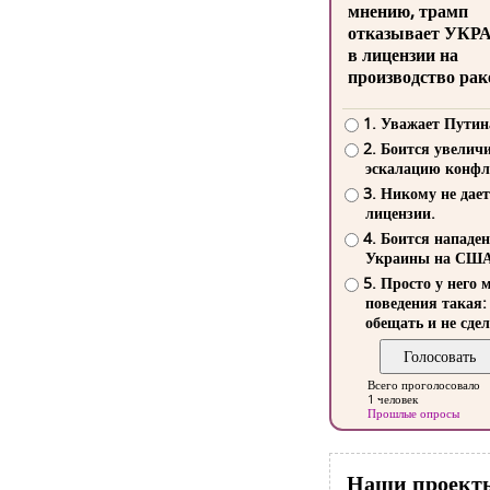
мнению, трамп
отказывает УКР
в лицензии на
производство рак
1. Уважает Путин
2. Боится увелич
эскалацию конфл
3. Никому не дает
лицензии.
4. Боится нападе
Украины на СШ
5. Просто у него 
поведения такая:
обещать и не сдел
Всего проголосовало
1 человек
Прошлые опросы
Наши проект