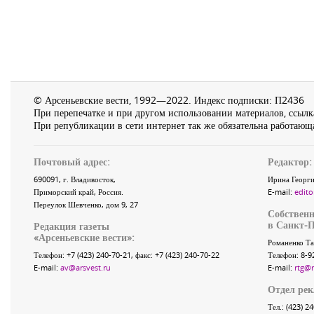
© Арсеньевские вести, 1992—2022. Индекс подписки: П2436
При перепечатке и при другом использовании материалов, ссылка
При републикации в сети интернет так же обязательна работающа
Почтовый адрес:
Редактор:
690091
, г.
Владивосток
,
Ирина Георги
Приморский край
,
Россия
.
E-mail:
edito
Переулок Шевченко
, дом 9, 27
Собственн
в Санкт-П
Редакция газеты
«
Арсеньевские вести
»:
Романенко Та
Телефон:
+7 (423) 240-70-21
, факс:
+7 (423) 240-70-22
Телефон: 8-9
E-mail:
av@arsvest.ru
E-mail:
rtg@
Отдел ре
Тел.: (423) 2