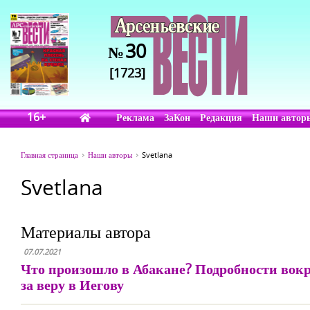
30
№
[1723]
16+
Реклама
ЗаКон
Редакция
Наши автор
Главная страница
Наши авторы
Svetlana
Svetlana
Материалы автора
07.07.2021
Что произошло в Абакане? Подробности вок
за веру в Иегову