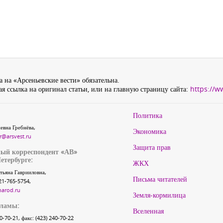
 на «Арсеньевские вести» обязательна.
я ссылка на оригинал статьи, или на главную страницу сайта:
https://w
Политика
евна Гребнёва,
Экономика
r@arsvest.ru
Защита прав
ый корреспондент «АВ»
етербурге:
ЖКХ
тьяна Гаврииловна,
Письма читателей
21-765-5754,
narod.ru
Земля-кормилица
кламы:
Вселенная
40-70-21, факс: (423) 240-70-22