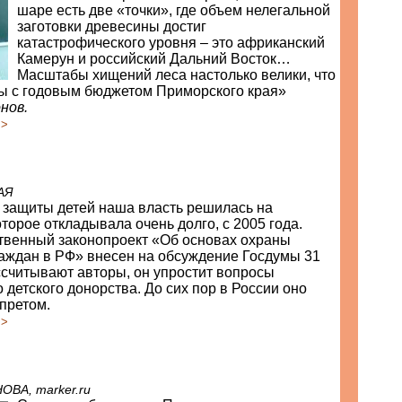
шаре есть две «точки», где объем нелегальной
заготовки древесины достиг
катастрофического уровня – это африканский
Камерун и российский Дальний Восток…
Масштабы хищений леса настолько велики, что
ы с годовым бюджетом Приморского края»
нов.
>>
АЯ
 защиты детей наша власть решилась на
оторое откладывала очень долго, с 2005 года.
твенный законопроект «Об основах охраны
раждан в РФ» внесен на обсуждение Госдумы 31
ссчитывают авторы, он упростит вопросы
 детского донорства. До сих пор в России оно
претом.
>>
ВА, marker.ru