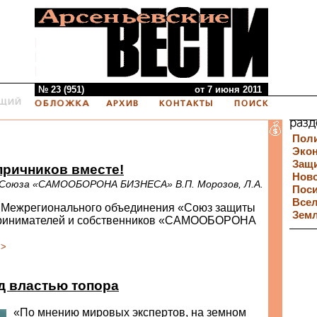
№ 23 (951)
от 7 июня 2011
Пол
Эко
Защи
причников вместе!
Нов
Союза «САМООБОРОНА БИЗНЕСА» В.П. Морозов, Л.А.
Пос
Все
Межрегионального объединения «Союз защиты
Зем
ринимателей и собственников «САМООБОРОНА
.
>>
д властью топора
«По мнению мировых экспертов, на земном