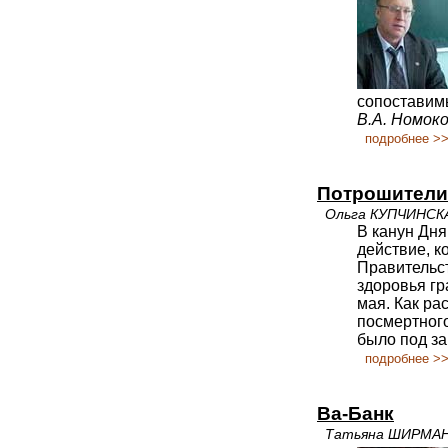
сопоставим
В.А. Номоко
подробнее >
Потрошители
Ольга КУПЧИНСК
В канун Дня
действие, к
Правительс
здоровья г
мая. Как ра
посмертного
было под за
подробнее >
Ва-Банк
Татьяна ШИРМАНО