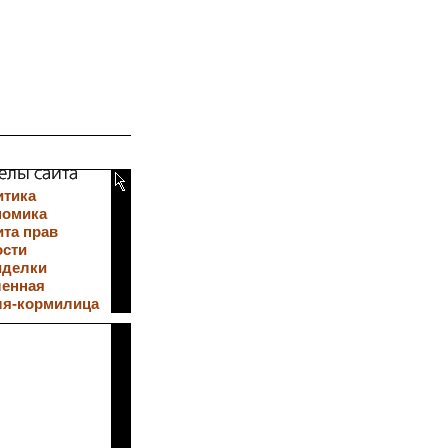
итика
номика
та прав
ости
иделки
ленная
ля-кормилица