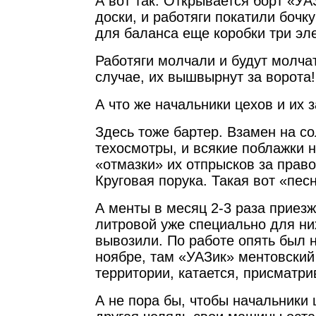
А вот так. Открывается борт «УА
доски, и работяги покатили бочку
для баланса еще коробки три эл
Работяги молчали и будут молча
случае, их вышвырнут за ворота!
А что же начальники цехов и их 
Здесь тоже бартер. Взамен на со
техосмотры, и всякие поблажки н
«отмазки» их отпрысков за прав
Круговая порука. Такая вот «пес
А менты в месяц 2-3 раза приезж
литровой уже специально для ни
вывозили. По работе опять был 
ноябре, там «УАЗик» ментовский
территории, катается, присматр
А не пора бы, чтобы начальники 