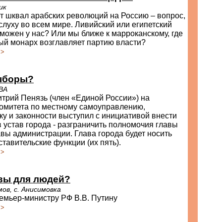
ик
т шквал арабских революций на Россию – вопрос,
слуху во всем мире. Ливийский или египетский
можен у нас? Или мы ближе к марроканскому, где
ый монарх возглавляет партию власти?
>>
ыборы?
ВА
трий Пенязь (член «Единой России») на
комитета по местному самоуправлению,
у и законности выступил с инициативой внести
 устав города - разграничить полномочия главы
авы администрации. Глава города будет носить
ставительские функции (их пять).
>>
 вы для людей?
в, с. Анисимовка
емьер-министру РФ В.В. Путину
>>