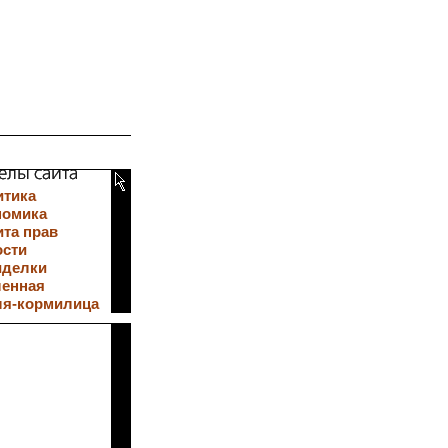
итика
номика
та прав
ости
иделки
ленная
ля-кормилица