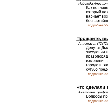
Надежда Алисимч
Как повлияе
который на 
вариант воз
беспартийн
подробнее >
Прощайте, в
Анастасия ПОПО
Депутат Дми
заседании 
правопорядк
изменения в
города и гл
сугубо пред
подробнее >
Что сделали
Анатолий Трофимо
Вопросы пр
подробнее >