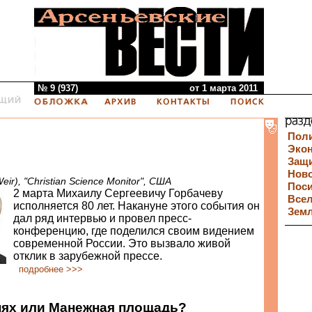
№ 9 (937)
от 1 марта 2011
Пол
Эко
Защи
Нов
ir), "Christian Science Monitor", США
Пос
2 марта Михаилу Сергеевичу Горбачеву
Все
исполняется 80 лет. Накануне этого события он
Зем
дал ряд интервью и провел пресс-
конференцию, где поделился своим видением
современной России. Это вызвало живой
отклик в зарубежной прессе.
подробнее >>>
нях или Манежная площадь?