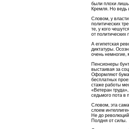
были плохи лишь 
Кремля. Но ведь 
Словом, у власти
политических тр
те, у кого чешут
от политических 
А египетская рев
диктатуры. Осозн
очень немногие,
Пенсионеры бунт
выстаивая за со
Оформляют бумаж
бесплатных проез
стаже работы ме
«Ветеран труда»,
седьмого пота в 
Словом, эта сам
слоем интеллиге
Не до революций.
Полдня от силы.