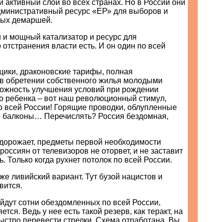
 активный слой во всех странах. Но в России они
министративный ресурс «ЕР» для выборов и
ных демаршей.
 и мощный катализатор и ресурс для
 отстранения власти есть. И он один по всей
ики, драконовские тарифы, полная
 в обретении собственного жилья молодыми
ожность улучшения условий при рождении
го ребенка – вот наш революционный стимул,
о всей России! Горящие проводки, облупленные
 балконы… Перечислять? Россия бездомная,
дорожает, предметы первой необходимости
россиян от телевизоров не оторвет, и не заставит
. Только когда рухнет потолок по всей России.
иже ливийский вариант. Тут бузой нацистов и
вится.
йдут сотни обездомленных по всей России,
ется. Ведь у нее есть такой резерв, как теракт, на
ыстро перевести стрелки. Схема отработана. Вы