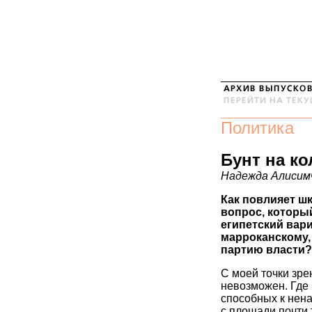
Политика
Бунт на к
Надежда Алисим
Как повлияет ш
вопрос, который
египетский вар
марроканскому,
партию власти?
С моей точки зре
невозможен. Где
способных к нен
с площади почти