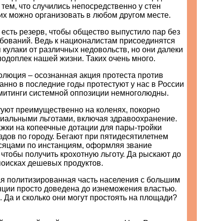
тем, что случились непосредственно у стен
их можно организовать в любом другом месте.
 есть резерв, чтобы общество выпустило пар без
ебований. Ведь к националистам присоединятся
ся кулаки от различных недовольств, но они далеки
подоплек нашей жизни. Таких очень много.
олюция – осознанная акция протеста против
анно в последние годы протестуют у нас в России
 митинги системной оппозиции немноголюдны.
уют преимущественно на коленях, покорно
циальными льготами, включая здравоохранение.
ки на копеечные дотации для пары-тройки
дов по городу. Бегают при пятидесятилетнем
сяцами по инстанциям, оформляя звание
 чтобы получить крохотную льготу. Да рыскают до
поисках дешевых продуктов.
ая политизированная часть населения с большим
нции просто доведена до изнеможения властью.
 Да и сколько они могут простоять на площади?