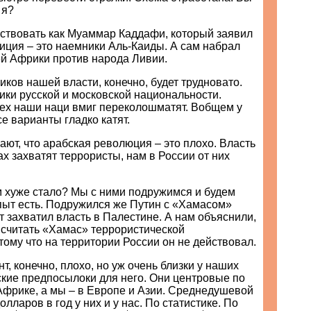
 я?
ствовать как Муаммар Каддафи, который заявил
зиция – это наемники Аль-Каиды. А сам набрал
ей Африки против народа Ливии.
ков нашей власти, конечно, будет трудновато.
ки русской и московской национальности.
сех наши наци вмиг переколошматят. Вобщем у
се варианты гладко катят.
ают, что арабская революция – это плохо. Власть
ах захватят террористы, нам в России от них
м хуже стало? Мы с ними подружимся и будем
Опыт есть. Подружился же Путин с «Хамасом»
от захватил власть в Палестине. А нам объяснили,
 считать «Хамас» террористической
тому что на территории России он не действовал.
т, конечно, плохо, но уж очень близки у наших
ские предпосылоки для него. Они центровые по
Африке, а мы – в Европе и Азии. Среднедушевой
олларов в год у них и у нас. По статистике. По