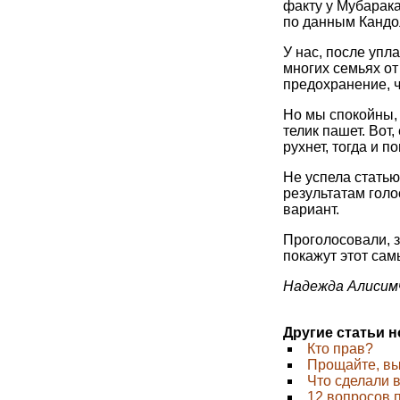
факту у Мубарака
по данным Кандо
У нас, после упл
многих семьях от
предохранение, ч
Но мы спокойны, 
телик пашет. Вот
рухнет, тогда и п
Не успела статью
результатам гол
вариант.
Проголосовали, зн
покажут этот сам
Надежда Алисим
Другие статьи 
Кто прав?
Прощайте, в
Что сделали 
12 вопросов 