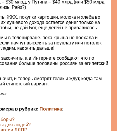
 – $30 млрд, у Путина – $40 млрд (или $50 млрд
лизы Райз?)
аты ЖКХ, покупки картошки, молока и хлеба во
 их душевого дохода остается денег только на
тобы, не дай Бог, еще детей не прибавилось.
мы в теленирване. пока крыша не поехала и
, если начнут выселять за неуплату или потолок
оглядим, как жить дальше!
 закончить, а в Интернете сообщают, что по
осования больше половины россиян за египетский
ачит, и теперь смотрят телик и ждут, когда там
ый египетский вариант.
чик
номера в рубрике
Политика
:
ыборы?
вы для людей?
партии ЛДПР