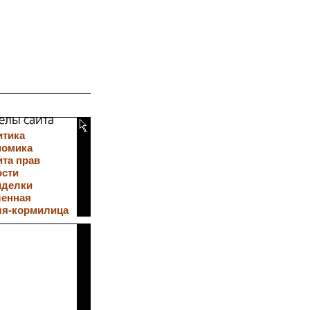
итика
номика
та прав
ости
иделки
ленная
ля-кормилица