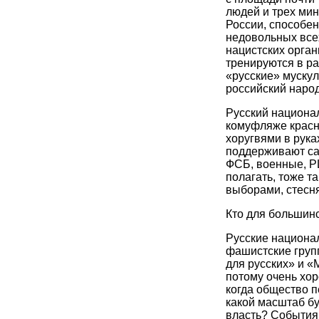
людей и трех мин
России, способен
недовольных все
нацистских орган
тренируются в ра
«русские» мускул
российский народ
Русский национал
комуфляже красн
хоругвями в рука
поддерживают са
ФСБ, военные, Р
полагать, тоже т
выборами, стесн
Кто для большин
Русские национа
фашистские групп
для русских» и 
потому очень хор
когда общество п
какой масштаб б
власть? События