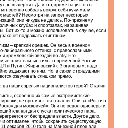
ут не выдержит. Да и кто, кроме нацистов в
 мгновенно собрать вокруг себя кучу-малу
х мастей? Несмотря на запрет некоторых
изаций, они никуда не делись. По-прежнему
зличных клубах и спортзалах, наращивая
ы. Вот их-то и можно использовать в случае, если
 захочет подражать египтянам.
изм – крепкий орешек. Он весь в военном
о-либерального оттенка, с православными
х и кремлевской звездой во лбу. Его
мые влиятельные силы современной России –
ЦП и Путин. Жириновский с Зюгановым, надо
айно вздыхают по ним. Но, в связи с грядущими
яются озвучивать слишком прямо.
ства наших зрелых националистов герой? Сталин!
листы, особенно их самые экстремистские
ировки, не противостоят власти. Они за «Россию
«Москву для москвичей». Они не революционеры и
оший клапан для спуска политического пара,
ерегреется от беспредела власти. Другое дело,
учи оптимален, чтобы сохранить существующую
 11 декабря 2010 года на Манежной площади