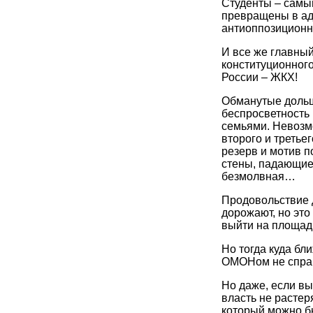
Студенты – самый
превращены в ад
антиоппозицион
И все же главный
конституционного
России – ЖКХ!
Обманутые дольщ
беспросветность
семьями. Невозм
второго и третье
резерв и мотив п
стены, падающие
безмолвная…
Продовольствие 
дорожают, но это 
выйти на площадь
Но тогда куда бл
ОМОНом не спра
Но даже, если вы
власть не растеря
который можно б