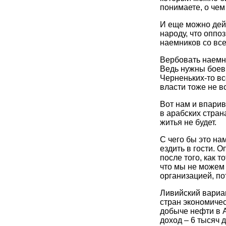
понимаете, о чем
И еще можно дей
народу, что оппо
наемников со вс
Вербовать наемни
Ведь нужны боеви
Черненьких-то в
власти тоже не в
Вот нам и впарив
в арабских стран
житья не будет.
С чего бы это на
ездить в гости. 
после того, как т
что мы не можем
организацией, по
Ливийский вариан
стран экономиче
добыче нефти в 
доход – 6 тысяч д