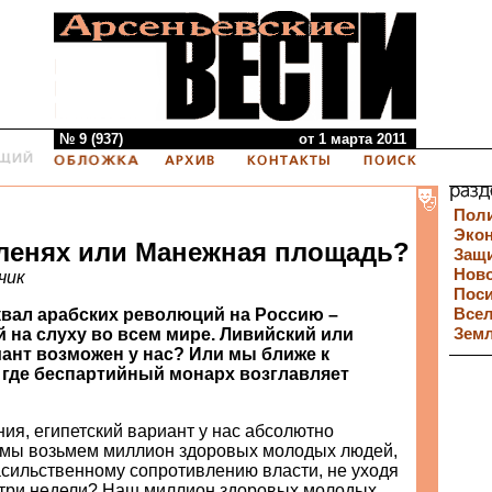
№ 9 (937)
от 1 марта 2011
Пол
Эко
оленях или Манежная площадь?
Защи
Нов
чик
Пос
квал арабских революций на Россию –
Все
 на слуху во всем мире. Ливийский или
Зем
иант возможен у нас? Или мы ближе к
 где беспартийный монарх возглавляет
ния, египетский вариант у нас абсолютно
 мы возьмем миллион здоровых молодых людей,
асильственному сопротивлению власти, не уходя
 три недели? Наш миллион здоровых молодых