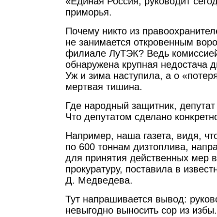
«Единая Россия, руководит сег
приморья.
Почему никто из правоохранител
не занимается откровенным воро
филиале ЛуТЭК? Ведь комиссие
обнаружена крупная недостача д
Уж и зима наступила, а о «потер
мертвая тишина.
Где народный защитник, депутат
Что депутатом сделано конкретн
Например, наша газета, видя, чт
по 600 тоннам дизтоплива, напр
для принятия действенных мер 
прокуратуру, поставила в извест
Д. Медведева.
Тут напрашивается вывод: руко
невыгодно выносить сор из избы