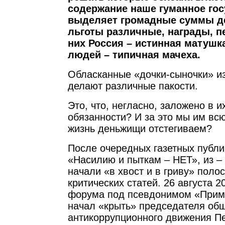
содержание наше гуманное гос
выделяет громадные суммы де
льготы различные, награды, пе
них Россия – истинная матушк
людей – типичная мачеха.
Обласканные «дочки-сыночки» из
делают различные пакости.
Это, что, негласно, заложено в 
обязанности? И за это мы им вс
жизнь деньжищи отстегиваем?
После очередных газетных публи
«Насилию и пыткам – НЕТ», из – 
начали «в хвост и в гриву» поло
критических статей. 26 августа 20
форума под псевдонимом «Прим
начал «крыть» председателя об
антикоррупционного движения П