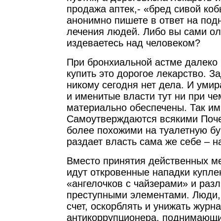
продажа аптек,- «бред сивой коб
анонимно пишете в ответ на по
лечения людей. Либо вы сами ол
издеваетесь над человеком?
При бронхиальной астме далеко
купить это дорогое лекарство. З
никому сегодня нет дела. И ум
и именитые власти тут ни при че
материально обеспечены. Так им
Самоутверждаются всякими Поч
более похожими на туалетную бу
раздает власть сама же себе – н
Вместо принятия действенных ме
идут откровенные нападки купле
«ангелочков с чайзерами» и раз
преступными элементами. Люди,
счет, оскорблять и унижать журн
антикоррупционера, поднимающи