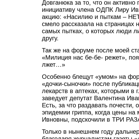
Довганюка за то, что он активно
инициативу члена ОДПК Лиру Ив
акцию: «Насилию и пыткам – НЕТ
смело рассказала на страницах н
самых пытках, о которых люди л
другу.
Так же на форуме после моей ст
«Милиция нас бе-бе- режет», по
лжет…»
Особенно блещут «умом» на фо
«дочки-сыночки» после публикац
лекарств в аптеках, которыми в 
заведует депутат Валентина Ива
Есть, за что раздавать почести, 
эпидемии гриппа, когда цены на
Ивновны, подскочили в ТРИ РАЗА
Только в нынешнем году дальнер
благодаря журналистам газеты «