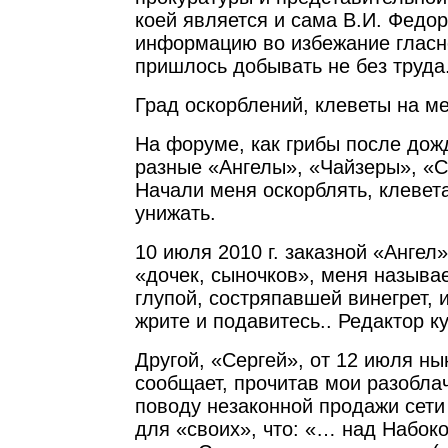
коей является и сама В.И. Федор
информацию во избежание глас
пришлось добывать не без труда.
Град оскорблений, клеветы на м
На форуме, как грибы после дож
разные «Ангелы», «Чайзеры», «Се
Начали меня оскорблять, клевета
унижать.
10 июля 2010 г. заказной «Ангел
«дочек, сыночков», меня называ
глупой, состряпавшей винегрет, и
жрите и подавитесь.. Редактор к
Другой, «Сергей», от 12 июля ны
сообщает, прочитав мои разобла
поводу незаконной продажи сети 
для «своих», что: «… над Набоко