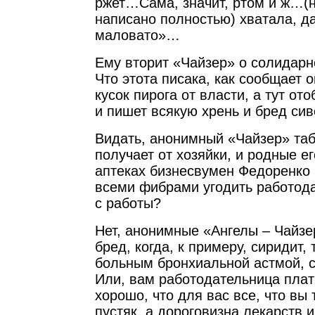
ржет…Сама, значит, ртом и ж…(
написано полностью) хватала, д
маловато»…
Ему вторит «Чайзер» о солидарн
Что этота писака, как сообщает 
кусок пирога от власти, а тут от
и пишет всякую хрень и бред сив
Видать, анонимный «Чайзер» та
получает от хозяйки, и родные е
аптеках бизнесвумен Федоренко 
всеми фибрами угодить работода
с работы?
Нет, анонимные «Ангелы – Чайзер
бред, когда, к примеру, сиридит,
больным бронхиальной астмой, с
Или, вам работодательница плат
хорошо, что для вас все, что вы
пустяк, а дороговизна лекарств 