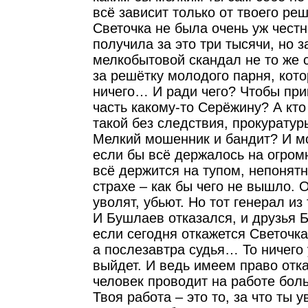
всё зависит только от твоего реш
Светочка не была очень уж чест
получила за это три тысячи, но з
мелкобытовой скандал не то же 
за решётку молодого парня, кот
ничего… И ради чего? Чтобы пр
часть какому-то Серёжину? А кто
такой без следствия, прокурату
Мелкий мошенник и бандит? И м
если бы всё держалось на огро
всё держится на тупом, непонят
страхе – как бы чего не вышло. 
уволят, убьют. Но тот генерал из
И Бушлаев отказался, и друзья 
если сегодня откажется Светочка
а послезавтра судья… То ничего 
выйдет. И ведь имеем право отка
человек проводит на работе бол
Твоя работа – это то, за что ты 