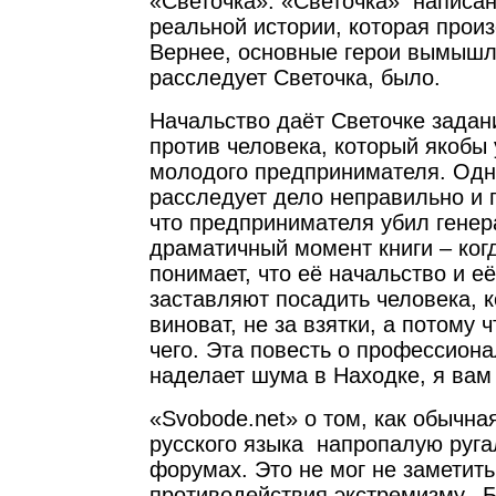
«Светочка». «Светочка» написан
реальной истории, которая прои
Вернее, основные герои вымышле
расследует Светочка, было.
Начальство даёт Светочке задан
против человека, который якобы 
молодого предпринимателя. Одн
расследует дело неправильно и 
что предпринимателя убил гене
драматичный момент книги – ког
понимает, что её начальство и е
заставляют посадить человека, к
виноват, не за взятки, а потому 
чего. Эта повесть о профессион
наделает шума в Находке, я вам
«Svobode.net» о том, как обычна
русского языка напропалую руга
форумах. Это не мог не заметить
противодействия экстремизму. Б