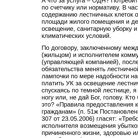
А что за услуга – ОДН? Потребит
по счетчику или нормативу. В час
содержанию лестничных клеток о
площади жилого помещения и де
освещение, санитарную уборку и
климатических условий.
По договору, заключенному меж
(жильцом) и исполнителем комм
(управляющей компанией), после
обязательства менять лестнично
лампочки по мере надобности на
платить УК за освещение лестни
спускаясь по темной лестнице, я
ногу или, не дай Бог, голову. Кто
это? «Правила предоставления 
гражданам» (п. 51ж Постановле
307 от 23.05.2006) гласят: «Треб
исполнителя возмещения убытко
причиненного жизни, здоровью и