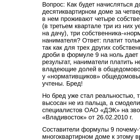
Вопрос: Как будет начисляться 
десятиквартирном доме за четве
в нем проживают четыре собстве
(в третьем квартале три из них 
на дачу), три собственника-«нор
нанимателя? Ответ: платит тольк
так как для трех других собстве
дроби в формуле 9 на ноль дает
результат, наниматели платить не
владеющие долей в общедомовой
у «нормативщиков» общедомовы
учтены. Бред!
Но бред уже стал реальностью, т
высосан не из пальца, а смодел
специалистов ОАО «ДЭК» на звон
«Владивосток» от 26.02.2010 г.
Составители формулы 9 почему-т
многоквартирном доме к этому 