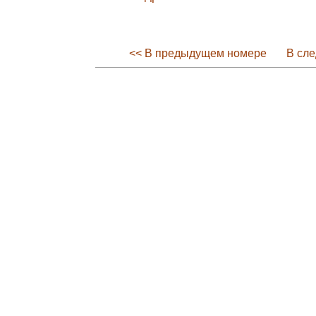
<< В предыдущем номере
В сл