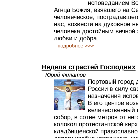
исповеданием Во
Агнца Божия, взявшего на Се
человеческое, пострадавшег
нас, возвести на духовное н
человека достойным вечной 
любви и добра.
подробнее >>>
Неделя страстей Господних
Юрий Филатов
Портовый город 
России в силу св
назначения испо
В его центре во
величественный
собор, в сотне метров от не
колокол протестантской кирх
кладбищенской православной