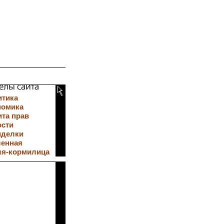
итика
номика
та прав
ости
иделки
ленная
ля-кормилица