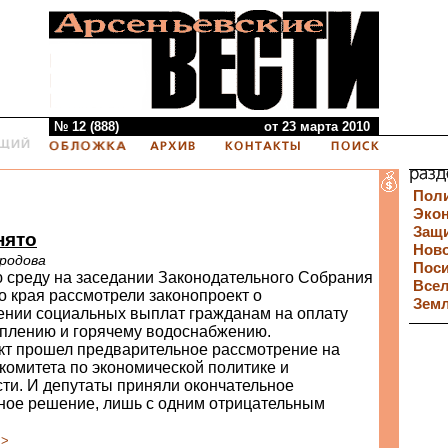
№ 12 (888)
от 23 марта 2010
Пол
Эко
Защи
нято
Нов
родова
Пос
 среду на заседании Законодательного Собрания
Все
 края рассмотрели законопроект о
Зем
ении социальных выплат гражданам на оплату
оплению и горячему водоснабжению.
кт прошел предварительное рассмотрение на
комитета по экономической политике и
ти. И депутаты приняли окончательное
ное решение, лишь с одним отрицательным
>>