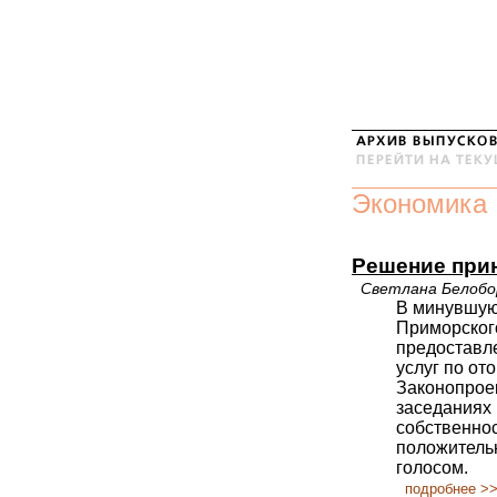
Экономика
Решение при
Светлана Белобо
В минувшую
Приморского
предоставл
услуг по от
Законопрое
заседаниях 
собственнос
положитель
голосом.
подробнее >