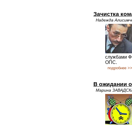
Зачистка ко
Надежда Алисимч
службами Ф
ОПС.
подробнее >
В ожидании о
Марина ЗАВАДСК