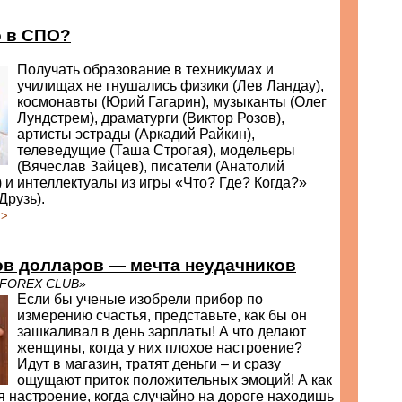
о в СПО?
Получать образование в техникумах и
училищах не гнушались физики (Лев Ландау),
космонавты (Юрий Гагарин), музыканты (Олег
Лундстрем), драматурги (Виктор Розов),
артисты эстрады (Аркадий Райкин),
телеведущие (Таша Строгая), модельеры
(Вячеслав Зайцев), писатели (Анатолий
 и интеллектуалы из игры «Что? Где? Когда?»
Друзь).
>>
ов долларов — мечта неудачников
«FOREX CLUB»
Если бы ученые изобрели прибор по
измерению счастья, представьте, как бы он
зашкаливал в день зарплаты! А что делают
женщины, когда у них плохое настроение?
Идут в магазин, тратят деньги – и сразу
ощущают приток положительных эмоций! А как
 настроение, когда случайно на дороге находишь