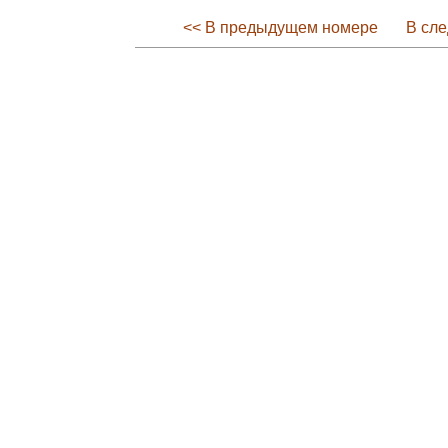
<< В предыдущем номере
В сл