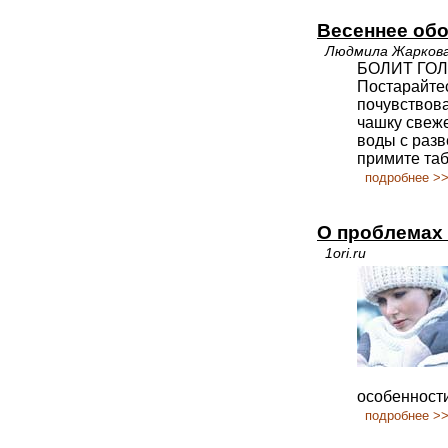
Весеннее об
Людмила Жарков
БОЛИТ ГО
Постарайтес
почувствов
чашку свеже
воды с разв
примите таб
подробнее >
О проблемах 
1ori.ru
особенности
подробнее >