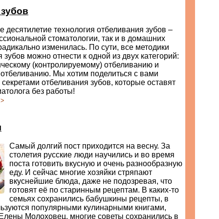
 зубов
 десятилетие технология отбеливания зубов –
ссиональной стоматологии, так и в домашних
радикально изменилась. По сути, все методики
 зубов можно отнести к одной из двух категорий:
ическому (контролируемому) отбеливанию и
отбеливанию. Мы хотим поделиться с вами
секретами отбеливания зубов, которые оставят
атолога без работы!
>>
л
Самый долгий пост приходится на весну. За
столетия русские люди научились и во время
поста готовить вкусную и очень разнообразную
еду. И сейчас многие хозяйки стряпают
вкуснейшие блюда, даже не подозревая, что
готовят её по старинным рецептам. В каких-то
семьях сохранились бабушкины рецепты, в
ользуются популярными кулинарными книгами,
 Елены Молоховец, многие советы сохранились в