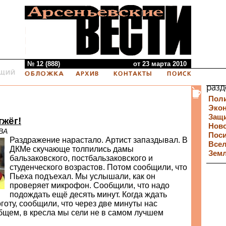
№ 12 (888)
от 23 марта 2010
Пол
Эко
Защи
тжёг!
Нов
ВА
Пос
Раздражение нарастало. Артист запаздывал. В
Все
ДКМе скучающе толпились дамы
Зем
бальзаковского, постбальзаковского и
студенческого возрастов. Потом сообщили, что
Пьеха подъехал. Мы услышали, как он
проверяет микрофон. Сообщили, что надо
подождать ещё десять минут. Когда ждать
готу, сообщили, что через две минуты нас
общем, в кресла мы сели не в самом лучшем