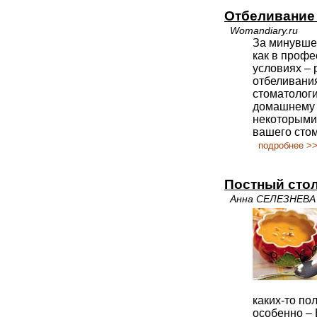
Отбеливание
Womandiary.ru
За минувшее
как в профе
условиях – 
отбеливания
стоматолог
домашнему 
некоторыми 
вашего стом
подробнее >
Постный сто
Анна СЕЛЕЗНЕВА
каких-то п
особенно –