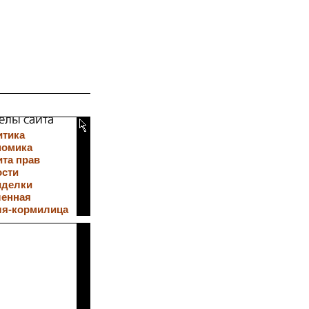
итика
номика
та прав
ости
иделки
ленная
ля-кормилица