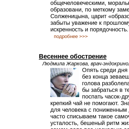
общечеловеческими, мораль
образовани, по меткому зам
Солженицына, царит «образ
забыты уважение к прошлому
искренность и порядочность.
подробнее >>>
Весеннее обострение
Людмила Жаркова, врач-эндокринол
Опять среди дня
без конца зеваеш
голова разболела
бы забраться в т
поспать часок-дру
крепкий чай не помогают. З
для человека с пониженным
часто списываем такое само
усталость, бешеный ритм жи