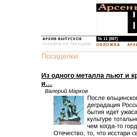
№ 11 (887)
Посиделки
Из одного металла льют и кр
и…
Валерий Марков
После ельцинско
деградация Росс
бытия идет ужас
культуре тотальн
чем когда-то гор
Отечество, то, что исстари с