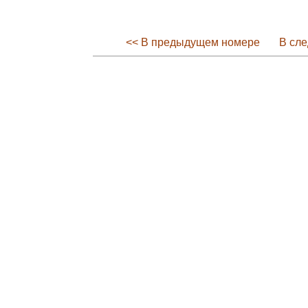
<< В предыдущем номере
В сл