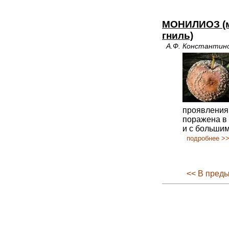
МОНИЛИОЗ (м
гниль)
А.Ф. Константино
проявления 
поражена в 
и с большим
подробнее >
<< В пред