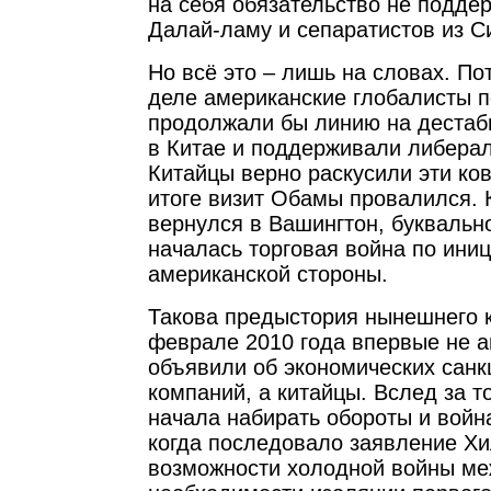
на себя обязательство не подде
Далай-ламу и сепаратистов из С
Но всё это – лишь на словах. По
деле американские глобалисты 
продолжали бы линию на дестаб
в Китае и поддерживали либера
Китайцы верно раскусили эти ко
итоге визит Обамы провалился. 
вернулся в Вашингтон, буквальн
началась торговая война по ини
американской стороны.
Такова предыстория нынешнего к
феврале 2010 года впервые не 
объявили об экономических санк
компаний, а китайцы. Вслед за т
начала набирать обороты и войн
когда последовало заявление Хи
возможности холодной войны ме