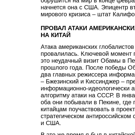
обрушится на мир в конце феврал
начнется она с США. Эпицентр в
мирового кризиса – штат Калифо
ПРОВАЛ АТАКИ АМЕРИКАНСКИ
НА КИТАЙ
Атака американских глобалистов
провалилась. Ключевой момент 
это неудачный визит Обамы в Пе
прошлого года. После победы О
два главных режиссера информ
– Бжезинский и Киссинджер – пр
информационно-идеологически а
алгоритму атаки на СССР. В янв
оба они побывали в Пекине, где
китайцам поучаствовать в проект
стратегическом антироссийском
и США.
В это же время я был в китайско