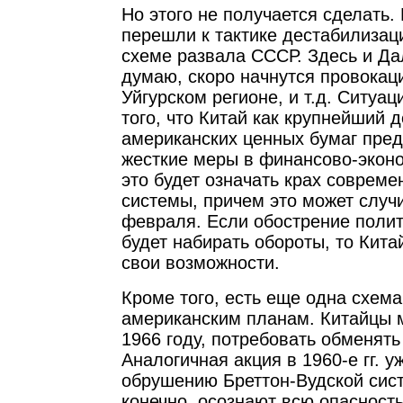
Но этого не получается сделать
перешли к тактике дестабилизац
схеме развала СССР. Здесь и Да
думаю, скоро начнутся провокац
Уйгурском регионе, и т.д. Ситуа
того, что Китай как крупнейший 
американских ценных бумаг пре
жесткие меры в финансово-экон
это будет означать крах соврем
системы, причем это может случи
февраля. Если обострение поли
будет набирать обороты, то Кит
свои возможности.
Кроме того, есть еще одна схем
американским планам. Китайцы мо
1966 году, потребовать обменять
Аналогичная акция в 1960-е гг. у
обрушению Бреттон-Вудской сис
конечно, осознают всю опасность