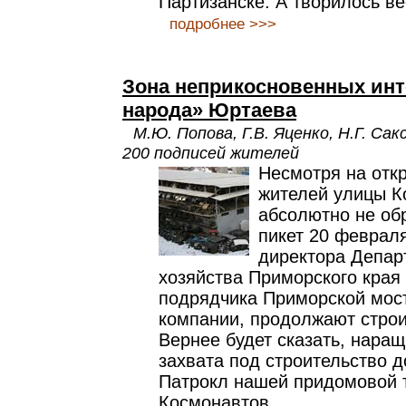
Партизанске. А творилось в
подробнее >>>
Зона неприкосновенных инт
народа» Юртаева
М.Ю. Попова, Г.В. Яценко, Н.Г. Са
200 подписей жителей
Несмотря на отк
жителей улицы Ко
абсолютно не об
пикет 20 февраля
директора Депар
хозяйства Приморского края 
подрядчика Приморской мос
компании, продолжают стро
Вернее будет сказать, нара
захвата под строительство д
Патрокл нашей придомовой т
Космонавтов.