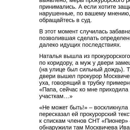
выявлено, меры прокурорского р
принимались. А если хотите защ
нарушенные, по вашему мнению,
обращайтесь в суд.
В этот момент случилась забавн
позволившая сделать определе
далеко идущих последствиях.
Наталья вышла из прокурорского
по коридору, а муж у двери заме
(на улице был сильный дождь). Т
двери вышел прокурор Москвиче
уха, говорящий в трубку примерно
«Папа, сейчас ко мне приходил
участкам…»
«Не может быть!» – воскликнула 
пересказал ей прокурорский текс
к спискам членов СНТ «Пионер» 
обнаружили там Москвичева Ива