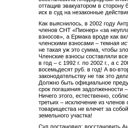
оттащив эвакуатором в сторону 
иск в суд на незаконные действи
Как выяснилось, в 2002 году Ан
членов СНТ «Пионер» «за неупла
взносов», а Ермака вроде как вк
членскими взносами – темная ис
не такая уж это сумма, чтобы зло
Членские взносы составляли все
в год – с 1992 г. по 2002 г., а с 20
восемьдесят руб. в год! А во-вто
законодательству не так это дел
Должно быть официальное преду
срок погашения задолженности – 
Ничего этого, естественно, собл
третьих – исключение из членов
товарищества не влечет за собо
земельного участка!
Суд постановил: восстановить Ан