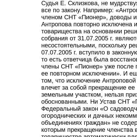
Судья Е. Склизкова, не мудрств
все по закону. Например: «Антро
членом СНТ «Пионер», доводы ис
Антропова повторно исключена и
товарищества на основании реш
собрания от 31.07.2005 г. являют
несостоятельными, поскольку ре
07.07.2005 г. вступило в законную
то есть ответчица была восстано
члены СНТ «Пионер» уже после 
ее повторном исключении». И ещ
том, что исключение Антроповой 
влечет за собой прекращение ее
земельным участком, нельзя при
обоснованными. Ни Устав СНТ «
Федеральный закон «О садоводч
огороднических и дачных некомм
объединениях граждан» не содер
которым прекращение членства 
товариществе автоматически вл