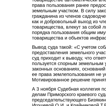
права пользования ранее предо
земельным участком. В силу зак
гражданина из членов садоводче
как и добровольный выход из чл
товарищества, влекут за собой 
порядка пользования общим им
товарищества и объектов инфрас
Вывод суда такой: «С учетом со
предоставления земельного участ
суд приходит к выводу, что отве
пользуется спорным земельным 
законных основаниях, основани
ее права землепользования не у
Мотивированное решение принят
А 3 ноября Судебная коллегия п
делам Приморского краевого суд
председательствующего Бизякино
Игошевой О.И. и Крайниковой Т.