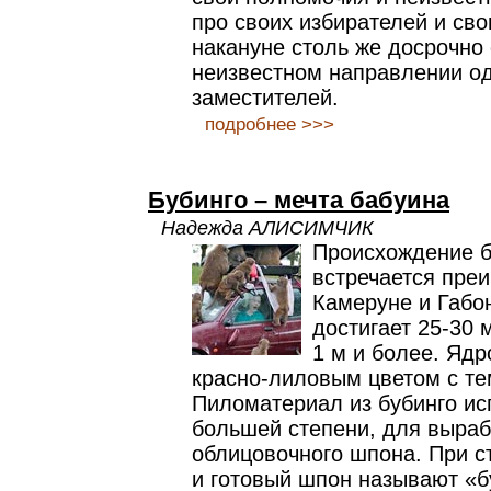
про своих избирателей и сво
накануне столь же досрочно
неизвестном направлении од
заместителей.
подробнее >>>
Бубинго – мечта бабуина
Надежда АЛИСИМЧИК
Происхождение б
встречается пре
Камеруне и Габо
достигает 25-30 
1 м и более. Ядр
красно-лиловым цветом с т
Пиломатериал из бубинго ис
большей степени, для выраб
облицовочного шпона. При с
и готовый шпон называют «б