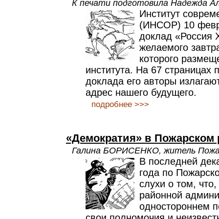
К печати подготовила Надежда А
Институт соврем
(ИНСОР) 10 февр
доклад «Россия X
желаемого завтра
которого размеще
института. На 67 страницах
доклада его авторы излагаю
адрес нашего будущего.
подробнее >>>
«Демократия» в Пожарском 
Галина БОРИСЕНКО, житель Пожа
В последней дек
года по Пожарск
слухи о том, что,
районной админи
одностороннем п
свои полномочия и неизвест